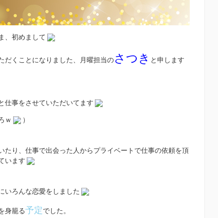
ま、初めまして
さつき
ただくことになりました、月曜担当の
と申します
と仕事をさせていただいてます
ろｗ
）
いたり、仕事で出会った人からプライベートで仕事の依頼を頂
ています
にいろんな恋愛をしました
予定
を身籠る
でした。