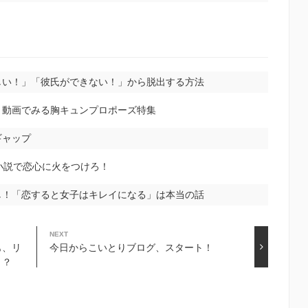
しい！」「彼氏ができない！」から脱出する方法
：動画でみる胸キュンプロポーズ特集
ギャップ
小説で恋心に火をつけろ！
し！「恋すると女子はキレイになる」は本当の話
NEXT
も、リ
今日からこいとりブログ、スタート！
に！？