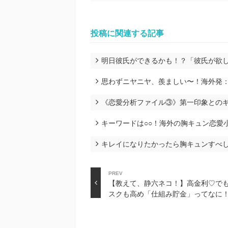
投稿に関連する記事
明日彼氏ができるかも！？「彼氏が欲
思わずニヤニヤ、羨ましい〜！海外発
《恋愛分析ファイル③》第一印象との
キーワードは○○！海外の胸キュン恋愛
キレイになりたかったら胸キュンすべ
PREV
【教えて、静六ネコ！】高金利♡で
スクも高め「仕組み貯金」ってな