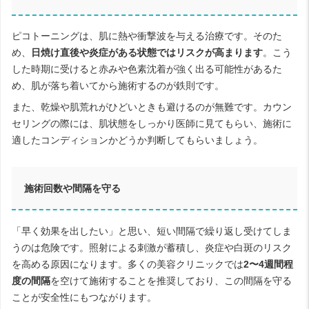
ピコトーニングは、肌に熱や衝撃波を与える治療です。そのた
め、
日焼け直後や炎症がある状態ではリスクが高まります
。こう
した時期に受けると赤みや色素沈着が強く出る可能性があるた
め、肌が落ち着いてから施術するのが鉄則です。
また、乾燥や肌荒れがひどいときも避けるのが無難です。カウン
セリングの際には、肌状態をしっかり医師に見てもらい、施術に
適したコンディションかどうか判断してもらいましょう。
施術回数や間隔を守る
「早く効果を出したい」と思い、短い間隔で繰り返し受けてしま
うのは危険です。照射による刺激が蓄積し、炎症や白斑のリスク
を高める原因になります。多くの美容クリニックでは
2〜4週間程
度の間隔
を空けて施術することを推奨しており、この間隔を守る
ことが安全性にもつながります。