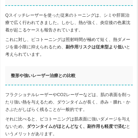
Qスイッチレーザーを使った従来のトーニングは、シミや肝斑治
療で広く行われてきました。しかし、熱が強く、炎症後の色素沈
着が起こるケースも報告されています。
これに対し、ピコトーニングは照射時間が極めて短く、熱ダメー
ジを最小限に抑えられるため、
副作用リスクは従来型より低い
と
考えられています。
整形や強いレーザー治療との比較
フラクショナルレーザーやCO2レーザーなどは、肌の表面を削っ
たり強い熱を与えるため、ダウンタイムが長く、赤み・腫れ・か
さぶたがしばらく残ることが一般的です。
それに比べると、ピコトーニングは肌表面に強いダメージを与え
ないため、
ダウンタイムがほとんどなく、副作用も軽度で済む
と
いうメリットがあります。