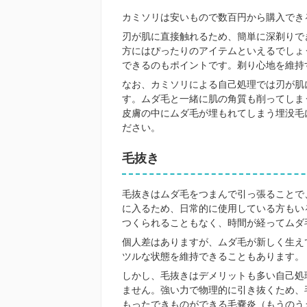
カミソリは安いもので数百円から購入でき
刃が肌に直接触れるため、簡単に深剃りで
方にはぴったりのアイテムといえるでしょ
できるのもポイントです。剃り心地を維持
なお、カミソリによる自己処理では刃が肌
す。ムダ毛と一緒に肌の角質も削ってしま
皮膚の中にムダ毛が埋もれてしまう埋没毛
ださい。
毛抜き
毛抜きはムダ毛をつまんで引っ張ることで
に入るため、日常的に使用している方もい
つくられることもなく、時間が経ってムダ
個人差はありますが、ムダ毛が新しく生え
ツルな状態を維持できることもあります。
しかし、毛抜きはデメリットも多い自己処
ません。強い力で物理的に引き抜くため、
もったできものができる毛嚢炎（もうのう