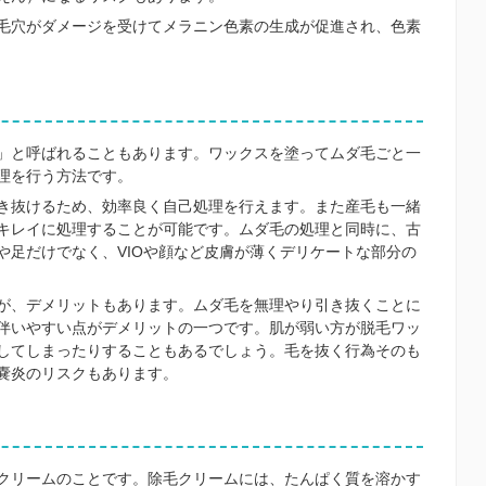
毛穴がダメージを受けてメラニン色素の生成が促進され、色素
」と呼ばれることもあります。ワックスを塗ってムダ毛ごと一
理を行う方法です。
き抜けるため、効率良く自己処理を行えます。また産毛も一緒
キレイに処理することが可能です。ムダ毛の処理と同時に、古
や足だけでなく、VIOや顔など皮膚が薄くデリケートな部分の
が、デメリットもあります。ムダ毛を無理やり引き抜くことに
伴いやすい点がデメリットの一つです。肌が弱い方が脱毛ワッ
してしまったりすることもあるでしょう。毛を抜く行為そのも
嚢炎のリスクもあります。
クリームのことです。除毛クリームには、たんぱく質を溶かす