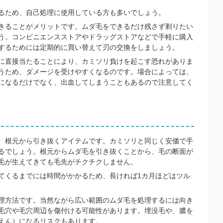
るため、自己処理に使用している方も多いでしょう。
きることがメリットです。ムダ毛をできるだけ残さず剃りたい
う。コンビニエンスストアやドラッグストアなどで手軽に購入
するためには定期的に買い替えて刃の交換をしましょう。
に直接当たることにより、カミソリ負けを起こす恐れがありま
うため、ダメージを受けやすくなるのです。場合によっては、
になるだけでなく、出血してしまうこともあるので注意してく
、根元から引き抜くアイテムです。カミソリと同じく安価で手
るでしょう。根元からムダ毛を引き抜くことから、毛の断面が
毛が生えてきても毛先がチクチクしません。
てくるまでには時間がかかるため、長ければ1カ月ほどはツル
理方法です。当然ながら広い範囲のムダ毛を処理するには向き
毛穴や毛穴周辺を傷付ける可能性があります。埋没毛や、膿を
えん）になるリスクもあります。