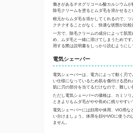
働きがあるチオグリコール酸カルシウムが
除毛クリームを塗るとムダ毛を溶かせると
根元からムダ毛を溶かしてくれるので、ツ
クチクすることがなく、快適な状態が比較
一方で、除毛クリームの成分によって肌荒
め、ムダ毛と一緒に溶けてしまうためです
用する際は説明書をしっかり読むようにし
電気シェーバー
電気シェーバーは、電力によって動く刃で
い仕様になっているため肌を傷付ける恐れ
肌に刃の部分を当てるだけなので、難しい
ただし電気シェーバーの価格は、カミソリ
ときよりもムダ毛がやや長めに残りやすい
電気シェーバーには顔用や体用、VIO用
い分けましょう。体用を顔やVIOに使うの
ません。