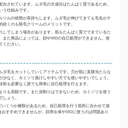
配合されています。ムダ毛の主成分はたんぱく質であるため、
いう仕組みです。
ルツルの状態が長持ちします。ムダ毛が伸びてきても毛先がチ
的続くのも除毛クリームのメリットです。
れしてしまう場合があります。肌もたんぱく質でできているた
。また商品によっては、顔やVIOの自己処理ができません。使
てください。
ムダ毛をカットしていくアイテムです。刃が肌に直接当たらな
が少なく、カミソリ負けしやすい方でも使いやすいでしょう。
技術も必要なく誰でも簡単に自己処理を行えます。
よりも高額です。また深剃りはできないため、カミソリを使う
でしょう。
などいくつか種類があるため、自己処理を行う箇所に合わせて使
はおすすめできませんが、顔用を体やVIOに使うのは問題あり