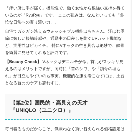
「痒い所に手が届く」機能性で、働く女性から根強い支持を得て
いるのが『RyuRyu』です。 ここの強みは、なんといっても「多
忙な日常への寄り添い力」。
自宅でガシガシ洗えるウォッシャブル機能はもちろん、汗ばむ季
節に嬉しい接触冷感や、通勤中の日差しを防ぐUVカット機能な
ど、実用性はピカイチ。 特にVネックの空き具合は絶妙で、鎖骨
を綺麗に見せてくれると評判です。
【Beauty Check】
Vネックはデコルテが命。首元がスッキリ見
えるのはメリットですが、同時に「首のシワ」や「鎖骨の埋も
れ」が目立ちやすいのも事実。機能的な服を着こなすには、土台
となる首元のケアも忘れずに。
【第2位】国民的・高見えの天才
『UNIQLO（ユニクロ）』
毎日着るものだからこそ、気兼ねなく買い替えられる価格設定は