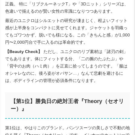
正義。 特に「リブクルーネックT」や「3Dニット」シリーズは、
色違いで揃えるのが賢い女性の常識になりつつあります。
最近のユニクロはシルエットの研究が凄まじく、程よいフィット
感が上半身をコンパクトに見せてくれます。ジャケットを羽織っ
てもゴワつかず、脱いでも様になる。この「きちんと感」が1,000
円〜2,000円台で手に入るのは革命的です。
【Beauty Check】
ただし、ユニクロのリブ素材は「諸刃の剣」
でもあります。体にフィットする分、「二の腕のたぷたぷ」や
「背中のお肉（ハミ肉）」を正直に拾ってしまうのです。「服は
オシャレなのに、後ろ姿がオバサン…」なんて悲劇を避けるに
は、ボディラインの管理が必須条件になります。
【第1位】勝負日の絶対王者『Theory（セオリ
ー）』
第1位は、やはりこのブランド。パンツスーツの美しさで不動の地
位を築く『Theory（セオリー）』です。 インナーのカットソーで