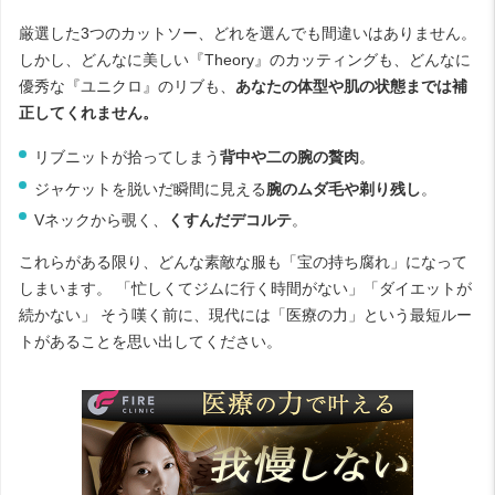
厳選した3つのカットソー、どれを選んでも間違いはありません。
しかし、どんなに美しい『Theory』のカッティングも、どんなに
優秀な『ユニクロ』のリブも、
あなたの体型や肌の状態までは補
正してくれません。
リブニットが拾ってしまう
背中や二の腕の贅肉
。
ジャケットを脱いだ瞬間に見える
腕のムダ毛や剃り残し
。
Vネックから覗く、
くすんだデコルテ
。
これらがある限り、どんな素敵な服も「宝の持ち腐れ」になって
しまいます。 「忙しくてジムに行く時間がない」「ダイエットが
続かない」 そう嘆く前に、現代には「医療の力」という最短ルー
トがあることを思い出してください。