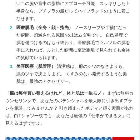
い二の腕や背中の脂肪にアプローチ可能。スッキリした上
半身なら、プチプラの服だってハイブランドのように着こ
なせます。
医療脱毛（全身・顔・指先）
ノースリーブや半袖になっ
た瞬間、幻滅される原因No.1はムダ毛です。 自己処理で
肌を傷つけるのはもう終わり。医療脱毛でツルツルの肌を
手に入れれば、ふとした瞬間に至近距離で見られても余裕
の笑顔でいられます。
美容医療（肌管理）
清潔感は、服のシワのなさよりも、
肌のツヤで決まります。 くすみのない発光するような美
肌は、最強のアクセサリー。
「服は毎年買い替えるけれど、体と肌は一生モノ」
まずは無料カ
ウンセリングで、あなたのポテンシャルを最大限に引き出すプラ
ンを相談してみませんか？ 引き締まったボディと輝く素肌があれ
ば、白Tシャツ一枚でも、あなたは最強の「仕事ができる女」に
見えるはずですよ。