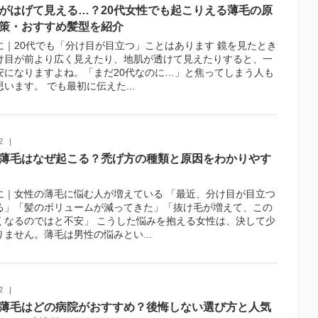
がはげて見える…？20代女性でも起こりえる薄毛の原
策・おすすめ髪型を紹介
に｜20代でも「分け目が目立つ」ことはあります 鏡を見たとき
け目が前より広く見えたり、地肌が透けて見えたりすると、一
安になりますよね。「まだ20代なのに…」と焦ってしまう人も
います。 でも最初に伝えた...
2
薄毛はなぜ起こる？禿げ方の種類と原因をわかりやす
に｜女性の薄毛に悩む人が増えている 「最近、分け目が目立つ
る」「髪のボリュームが減ってきた」「抜け毛が増えて、この
くなるのではと不安」 こうした悩みを抱える女性は、決して少
りません。薄毛は男性の悩みとい...
2
薄毛はどの病院がおすすめ？後悔しない選び方と人気