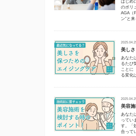
はじめ
のボリ
AGA（
ン”と来
2025.04.2
美しさ
あなた
るたび
ことに
る変化
2025.04.2
美容施
あなた
ってい
す。「
合って