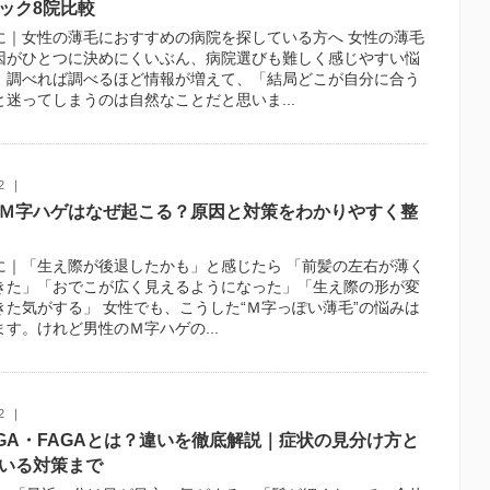
ック8院比較
に｜女性の薄毛におすすめの病院を探している方へ 女性の薄毛
因がひとつに決めにくいぶん、病院選びも難しく感じやすい悩
。調べれば調べるほど情報が増えて、「結局どこが自分に合う
と迷ってしまうのは自然なことだと思いま...
2
Ｍ字ハゲはなぜ起こる？原因と対策をわかりやすく整
に｜「生え際が後退したかも」と感じたら 「前髪の左右が薄く
きた」「おでこが広く見えるようになった」「生え際の形が変
きた気がする」 女性でも、こうした“Ｍ字っぽい薄毛”の悩みは
す。けれど男性のＭ字ハゲの...
2
GA・FAGAとは？違いを徹底解説｜症状の見分け方と
いる対策まで