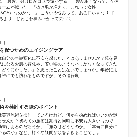
に 「最近、分け目が目立つ気がする」「髪が細くなって、全体
ュームが減った」「抜け毛が増えて、これって女性
FAGA）なのかな…」 こういう悩みって、ある日いきなり“ド
るより、じわじわ積み上がって気づく...
5
を保つためのエイジングケア
は自分の年齢変化に不安を感じたことはありませんか？鏡を見
気になるお肌の変化や、若い頃のようなハリがなくなってきた
「どうにかしたい」と思ったことはないでしょうか。年齢によ
は誰にでも訪れるものですが、その進行度...
5
術を検討する際のポイント
は美容施術を検討しているけれど、何から始めればいいのか迷
ませんか？初めての施術は期待と同時に不安も大きいもので
効果はあるのだろうか」「痛みはどうなのか」「本当に自分に
いるのか」など、様々な疑問が頭をよぎることでしょ...