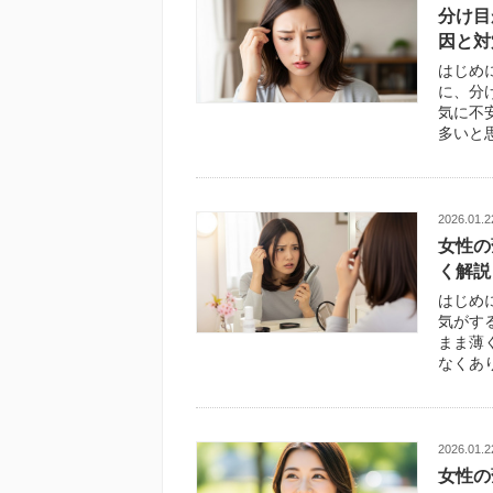
分け目
因と対
はじめ
に、分
気に不
多いと思
2026.01.2
女性の
く解説
はじめ
気がす
まま薄
なくあ
2026.01.2
女性の