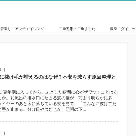
若返り・アンチエイジング
二重整形・二重まぶた
痩身・ダイエッ
2
に抜け毛が増えるのはなぜ？不安を減らす原因整理と
に 更年期に入ってから、ふとした瞬間に心がザワつくことはあ
んか。お風呂の排水口にたまる髪の量が、前より明らかに多
ライヤーのあと床に落ちている髪を見て、「こんなに抜けてた
と手が止まる。分け目やつむじが、照明の下...
2