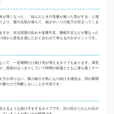
体が薄くなった」「結んだときの毛量が減った気がする」と感
うより、髪の元気が落ちて、細さやハリの低下が目立ってくる
ますが、生活習慣の乱れや栄養不足、睡眠不足などが重なった
つ頃から変化を感じたかと合わせて考えるのがポイントです。
なって、一定期間だけ抜け毛が増えるタイプもあります。薄毛
が、原因がはっきりしていて時間の経過とともに落ち着くケー
え方が戻らない、髪の細さが気になり続ける場合は、別の要因
の量だけで判断しないことが大切です。
見えるような抜け方をするタイプです。分け目がじわじわ広が
していることが多いのが特徴です。