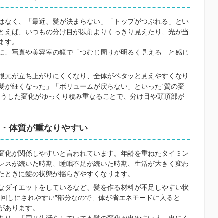
はなく、「最近、髪が決まらない」「トップがつぶれる」とい
とえば、いつもの分け目が以前よりくっきり見えたり、光が当
ます。
に、写真や美容室の鏡で「つむじ周りが明るく見える」と感じ
根元が立ち上がりにくくなり、全体がペタッと見えやすくなり
髪が細くなった」「ボリュームが戻らない」といった“質の変
こうした変化がゆっくり積み重なることで、分け目や頭頂部が
・体質が重なりやすい
変化が関係しやすいと言われています。年齢を重ねたタイミン
レスが続いた時期、睡眠不足が続いた時期、生活が大きく変わ
たときに髪の状態が揺らぎやすくなります。
なダイエットをしているなど、髪を作る材料が不足しやすい状
後回しにされやすい”部分なので、体が省エネモードに入ると、
があります。