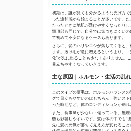
初期は、誰が見ても分かるような禿げ方で
った違和感から始まることが多いです。た
たったときに地肌が透けやすくなったりし
頭頂部も同じで、自分では気づきにくいの
て初めて不安になるケースもあります。
さらに、髪のハリやコシが落ちてくると、
ます。抜け毛が急に増えるというより、「
化”が先に出ることも少なくありません。
目立ちやすくなっていきます。
主な原因｜ホルモン・生活の乱れ
このタイプの薄毛は、ホルモンバランスの
グで目立ちやすいのはもちろん、強いスト
った時期など、体のコンディションが崩れ
また、食事量が少ない・偏っている、無理
態も影響しやすいです。髪は体の中でも“
先に髪の元気が落ちて見え方が変わること