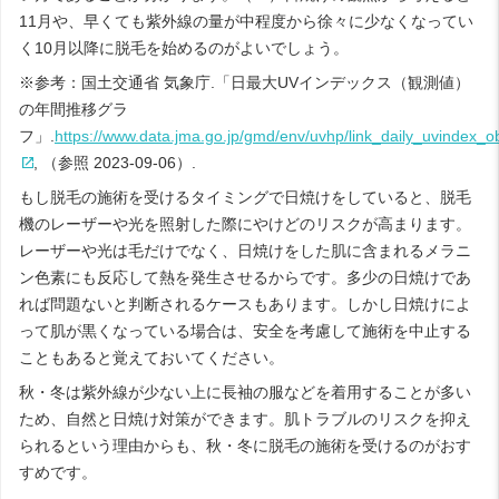
11月や、早くても紫外線の量が中程度から徐々に少なくなってい
く10月以降に脱毛を始めるのがよいでしょう。
※参考：国土交通省 気象庁.「日最大UVインデックス（観測値）
の年間推移グラ
フ」.
https://www.data.jma.go.jp/gmd/env/uvhp/link_daily_uvindex_o
, （参照 2023-09-06）.
もし脱毛の施術を受けるタイミングで日焼けをしていると、脱毛
機のレーザーや光を照射した際にやけどのリスクが高まります。
レーザーや光は毛だけでなく、日焼けをした肌に含まれるメラニ
ン色素にも反応して熱を発生させるからです。多少の日焼けであ
れば問題ないと判断されるケースもあります。しかし日焼けによ
って肌が黒くなっている場合は、安全を考慮して施術を中止する
こともあると覚えておいてください。
秋・冬は紫外線が少ない上に長袖の服などを着用することが多い
ため、自然と日焼け対策ができます。肌トラブルのリスクを抑え
られるという理由からも、秋・冬に脱毛の施術を受けるのがおす
すめです。