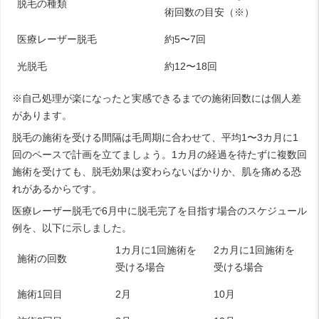
脱毛の種類
術回数の目安（※）
医療レーザー脱毛
約5〜7回
光脱毛
約12〜18回
※自己処理が楽になったと実感できるまでの施術回数には個人差
があります。
脱毛の施術を受ける間隔は毛周期に合わせて、平均1〜3カ月に1
回のペースで計画を立てましょう。1カ月の経過を待たずに複数回
施術を受けても、脱毛効果は変わらないばかりか、肌を痛める恐
れがあるからです。
医療レーザー脱毛で6月中に脱毛完了を目指す場合のスケジュール
例を、以下に示しました。
1カ月に1回施術を
2カ月に1回施術を
施術の回数
受ける場合
受ける場合
施術1回目
2月
10月