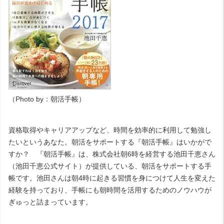
（
Photo by
：
朝活手帳
）
資格取得やキャリアアップなど、時間を効率的に利用して勉強し
たいというあなた。朝活をサポートする『
朝活手帳
』はいかがで
すか？ 『朝活手帳』は、株式会社朝
6
時を経営する池田千恵さん
（
池田千恵公式サイト
）が提供している、朝活をサポートする手
帳です。池田さんは朝
4
時に起きる習慣を身につけて人生を変えた
経験を持っており、手帳にも朝時間を活用するためのノウハウが
ぎゅっと詰まっています。