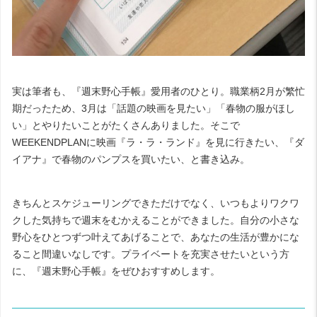
実は筆者も、『週末野心手帳』愛用者のひとり。職業柄
2
月が繁忙
期だったため、
3
月は「話題の映画を見たい」「春物の服がほし
い」とやりたいことがたくさんありました。そこで
WEEKENDPLAN
に映画『
ラ・ラ・ランド
』を見に行きたい、『
ダ
イアナ
』で春物のパンプスを買いたい、と書き込み。
きちんとスケジューリングできただけでなく、いつもよりワクワ
クした気持ちで週末をむかえることができました。自分の小さな
野心をひとつずつ叶えてあげることで、あなたの生活が豊かにな
ること間違いなしです。プライベートを充実させたいという方
に、『週末野心手帳』をぜひおすすめします。