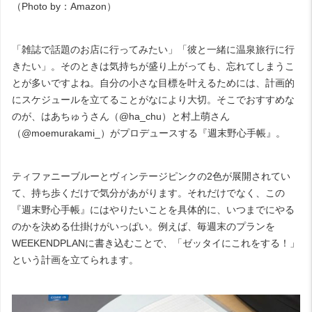
（
Photo by
：
Amazon
）
「雑誌で話題のお店に行ってみたい」「彼と一緒に温泉旅行に行
きたい」。そのときは気持ちが盛り上がっても、忘れてしまうこ
とが多いですよね。自分の小さな目標を叶えるためには、計画的
にスケジュールを立てることがなにより大切。そこでおすすめな
のが、はあちゅうさん（
@ha_chu
）と村上萌さん
（
@moemurakami_
）がプロデュースする『
週末野心手帳
』。
ティファニーブルーとヴィンテージピンクの
2
色が展開されてい
て、持ち歩くだけで気分があがります。それだけでなく、この
『週末野心手帳』にはやりたいことを具体的に、いつまでにやる
のかを決める仕掛けがいっぱい。例えば、毎週末のプランを
WEEKENDPLAN
に書き込むことで、「ゼッタイにこれをする！」
という計画を立てられます。