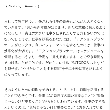
（
Photo by
：
Amazon
）
入社して数年経つと、任される仕事の責任もだんだん大きくなっ
ていきます。
4
月から新年度がはじまり、新たな業務に携わるよう
になったり、責任の大きい仕事を任されたりする方も多いのでは
ないでしょうか。仕事を頑張るあなたには、『
アクションプラン
ナー
』がピッタリ。良いパフォーマンスをするためには、仕事の
効率化が大切です。『アクションプランナー』はスケジュールを
管理するというより、予定を「見える化」することで空き時間を
見つけることが目的です。だからこの手帳では
TODO
リストなど
を載せず、“やりたいことをする時間”を先に手帳に書き込むよう
になっています。
そのように自分の時間を予約することで、上手に時間を活用する
ことができそうです。仕事には“緊急度の高い重要なこと”と“緊急
じゃないけど重要なこと”があるといわれています。仕事のできる
人というのは、“緊急じゃないけど重要なこと”に力を入れている