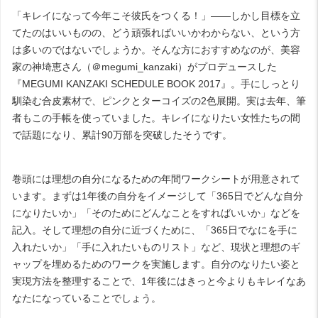
「キレイになって今年こそ彼氏をつくる！」――しかし目標を立
てたのはいいものの、どう頑張ればいいかわからない、という方
は多いのではないでしょうか。そんな方におすすめなのが、美容
家の神埼恵さん（
＠megumi_kanzaki
）がプロデュースした
『
MEGUMI KANZAKI SCHEDULE BOOK 2017
』。手にしっとり
馴染む合皮素材で、ピンクとターコイズの
2
色展開。実は去年、筆
者もこの手帳を使っていました。キレイになりたい女性たちの間
で話題になり、累計
90
万部を突破したそうです。
巻頭には理想の自分になるための年間ワークシートが用意されて
います。まずは
1
年後の自分をイメージして「
365
日でどんな自分
になりたいか」「そのためにどんなことをすればいいか」などを
記入。そして理想の自分に近づくために、「
365
日でなにを手に
入れたいか」「手に入れたいものリスト」など、現状と理想のギ
ャップを埋めるためのワークを実施します。自分のなりたい姿と
実現方法を整理することで、
1
年後にはきっと今よりもキレイなあ
なたになっていることでしょう。