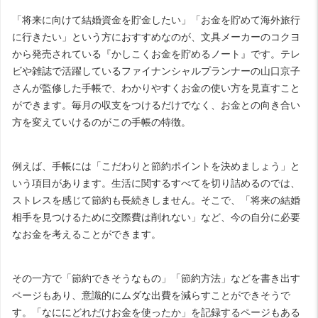
「将来に向けて結婚資金を貯金したい」「お金を貯めて海外旅行
に行きたい」という方におすすめなのが、文具メーカーのコクヨ
から発売されている『
かしこくお金を貯めるノート
』です。テレ
ビや雑誌で活躍しているファイナンシャルプランナーの山口京子
さんが監修した手帳で、わかりやすくお金の使い方を見直すこと
ができます。毎月の収支をつけるだけでなく、お金との向き合い
方を変えていけるのがこの手帳の特徴。
例えば、手帳には「こだわりと節約ポイントを決めましょう」と
いう項目があります。生活に関するすべてを切り詰めるのでは、
ストレスを感じて節約も長続きしません。そこで、「将来の結婚
相手を見つけるために交際費は削れない」など、今の自分に必要
なお金を考えることができます。
その一方で「節約できそうなもの」「節約方法」などを書き出す
ページもあり、意識的にムダな出費を減らすことができそうで
す。「なににどれだけお金を使ったか」を記録するページもある