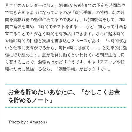
月ごとのカレンダーに加え、朝
4
時から
9
時までの予定を時間単位
で書き込めるようになっているのが『朝活手帳』の特徴。朝の時
間を資格取得の勉強にあてるのであれば、
1
時間復習をして、
2
時
間で勉強を進め、
1
時間でテストをする……など、前もって計画を
立てることでムダなく時間を有効活用できます。さらに起床時間
や睡眠時間の目標と実績を書き込むスペースがあり、「○時間寝な
いと仕事に支障がでるから、毎日○時には寝て……」と効率的に勉
強に取り組めます。脳が活発に働くといわれている朝型生活に切
り替えることで、勉強もはかどりそうです。キャリアアップや転
職のために勉強するなら、『朝活手帳』がピッタリです。
お金を貯めたいあなたに、『かしこくお金
を貯めるノート』
（
Photo by
：
Amazon
）