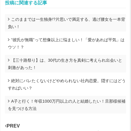
投稿に関連する記事
このままでは一生独身!?片思いで満足する、逃げ腰女を一本背
負い！
“彼氏が無職”って想像以上に悩ましい！「愛があれば平気」は
ウソ！？
【三十路祭り】は、30代の生き方を真剣に考えられ出会いと
刺激があった！
絶対にバレたくないけどやめられない社内恋愛。隠すにはどう
すればいい？
A子と行く！年収1000万円以上の人と結婚したい！旦那様候補
を見つける方法
PREV