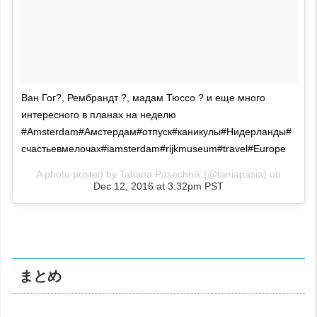
Ван Гог?, Рембрандт ?, мадам Тюссо ? и еще много
интересного в планах на неделю
#Amsterdam#Амстердам#отпуск#каникулы#Нидерланды#
счастьевмелочах#iamsterdam#rijkmuseum#travel#Europe
A photo posted by Tatiana Pasechnik (@taniapasia) on
Dec 12, 2016 at 3:32pm PST
まとめ