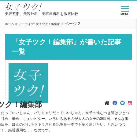
美容整形、美容外科、美容皮膚科を徹底比較
MENU
»
»
ページ 2
ホーム
アーカイブ: 女子ツク！編集部
「女子ツク！編集部」が書いた記事
一覧
ツク！編集部
リだっていいじゃん。バリキャリだっていいじゃん。女子の進むべき道はひとつ
。甘め、辛め、ちょいビター。いろいろあるのが大人の女子の365日。そんな働
毎日を、ほんの少しキラキラさせる記事を一本でも多く届けたい、と思いつつ
ク！」絶賛運用なう、なのです。