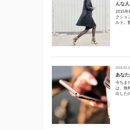
んな人
201
クショ
ルド。数
2016.02.2
あなた
今ちま
は、無
出した