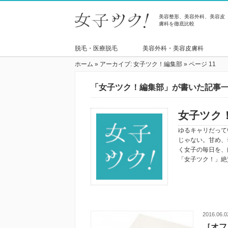
美容整形、美容外科、美容皮
膚科を徹底比較
脱毛・医療脱毛
美容外科・美容皮膚科
ホーム
»
アーカイブ: 女子ツク！編集部
»
ページ 11
「女子ツク！編集部」が書いた記事
女子ツク
ゆるキャリだって
じゃない。甘め、
く女子の毎日を、
「女子ツク！」絶
2016.06.0
［オフ