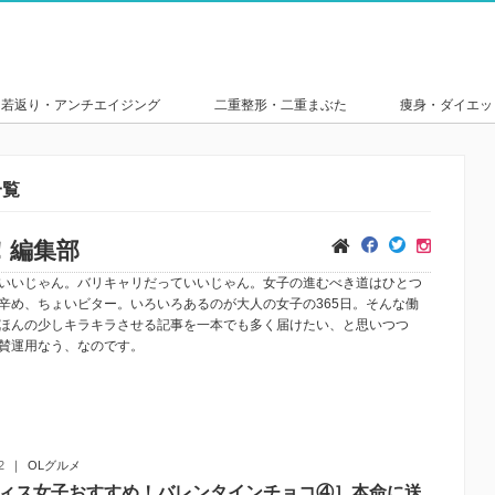
若返り・アンチエイジング
二重整形・二重まぶた
痩身・ダイエッ
一覧
！編集部
いいじゃん。バリキャリだっていいじゃん。女子の進むべき道はひとつ
辛め、ちょいビター。いろいろあるのが大人の女子の365日。そんな働
ほんの少しキラキラさせる記事を一本でも多く届けたい、と思いつつ
賛運用なう、なのです。
2
OLグルメ
ィス女子おすすめ！バレンタインチョコ④］本命に送