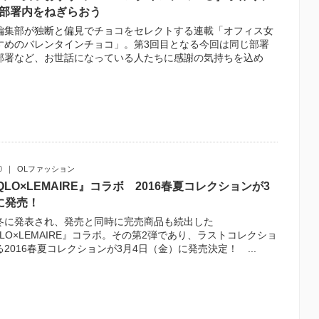
部署内をねぎらおう
編集部が独断と偏見でチョコをセレクトする連載「オフィス女
すめのバレンタインチョコ」。第3回目となる今回は同じ部署
部署など、お世話になっている人たちに感謝の気持ちを込め
0
OLファッション
IQLO×LEMAIRE』コラボ 2016春夏コレクションが3
に発売！
冬に発表され、発売と同時に完売商品も続出した
QLO×LEMAIRE』コラボ。その第2弾であり、ラストコレクショ
2016春夏コレクションが3月4日（金）に発売決定！ ...