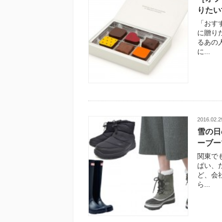
りたい
「おす
に贈り
るあの
に...
2016.02.2
雪の日
ーブー
関東で
ぱい、
ど、会
ら...