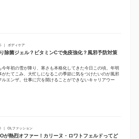
5
ボディケア
り除菌ジェル？ビタミンCで免疫強化？風邪予防対策
も今年初の雪が降り、寒さも本格化してきた今日この頃。年明
事がたてこみ、大忙しになるこの季節に気をつけたいのが風邪
フルエンザ。仕事に穴を開けることができないキャリアウー
0
OLファッション
QLOが熱烈オファー！カリーヌ・ロワトフェルドってど