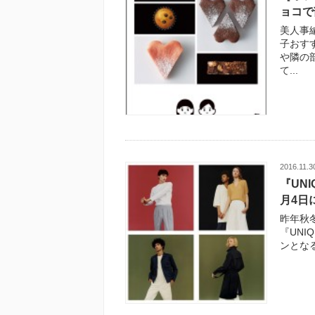
ョコで
美人事
子おす
や隣の
て...
2016.11.3
『UN
月4日
昨年秋
『UNI
ンとなる