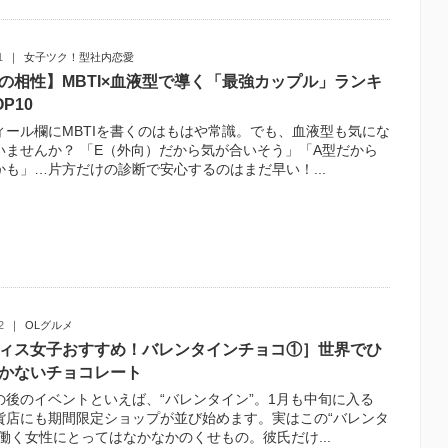
1
女子ツク！型社内恋愛
の相性】MBTI×血液型で導く「最強カップル」ランキ
P10
ィール欄にMBTIを書くのはもはや常識。でも、血液型も気にな
いませんか？ 「E（外向）だから気が合いそう」「A型だから
かも」…片方だけの診断で安心するのはまだ早い！...
2
OLグルメ
ィス女子おすすめ！バレンタインチョコ①］世界でひ
かないチョコレート
の後のイベントといえば、“バレンタイン”。1月も中旬に入る
貨店にも期間限定ショップが並び始めます。実はこの“バレンタ
が働く女性にとってはなかなかのくせもの。彼氏だけ...