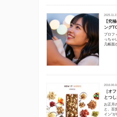
2025.11.2
【究極
ングTO
プロフ
っちゃ
几帳面
2016.06.0
［オフ
とつし
お正月
と、百
イン”