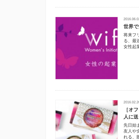
2016.06.0
世界で
将来フ
る、最
女性起
2016.02.2
［オフ
人に送
先日始
友人や
れる、