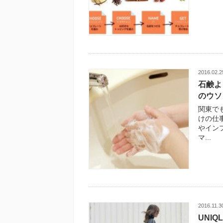
2016.02.2
石鹸よ
のウソ
関東で
けの仕
やイン
マ...
2016.11.3
UNI