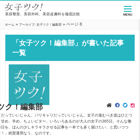
美容整形、美容外科、美容皮膚科を徹底比較
MENU
»
»
ページ 8
ホーム
アーカイブ: 女子ツク！編集部
「女子ツク！編集部」が書いた記事
一覧
ツク！編集部
リだっていいじゃん。バリキャリだっていいじゃん。女子の進むべき道はひとつ
。甘め、辛め、ちょいビター。いろいろあるのが大人の女子の365日。そんな働
毎日を、ほんの少しキラキラさせる記事を一本でも多く届けたい、と思いつつ
ク！」絶賛運用なう、なのです。