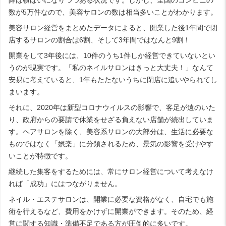
数が5万件なので、美容サロンの数は相当多いことがわかります。
美容サロン経営をまとめたデータによると、開業した後1年間で閉
店するサロンの割合は6割、そして3年間ではなんと9割！
開業をして3年後には、10件のうち1件しか経営できていないとい
うのが現実です。「私のネイルサロンはきっと大丈夫！」なんて
安易に考えていると、1年もたたないうちに閉店に追いやられてし
まいます。
それに、2020年は新型コロナウイルスの影響で、客足が遠のいた
り、政府からの要請で休業をせざる負えない店舗が続出していま
す。ヘアサロンを除く、美容系サロンの大部分は、生活に必要な
ものではなく「娯楽」に分類されるため、景気の影響を受けやす
いことが特徴です。
継続した集客をするためには、常にサロン経営について考えなけ
れば「成功」にはつながりません。
ネイル・エステサロンは、開業に必要な資格がなく、自宅でも施
術を行えるなど、費用をかけずに開業ができます。そのため、経
営に関する知識・準備不足である方が圧倒的に多いです。