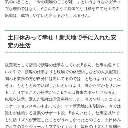
気のいること。「今の職場のここが嫌…」というようなネガティ
ブな理由ではなく、Aさんのように具体的な目標を立てた上での
転職は、成功しやすいと言えるかもしれません。
土日休みって幸せ！新天地で手に入れた安
定の生活
販売職として店頭で接客の仕事をしていたBさん。仕事を続けて
いく中で、接客の仕事よりも現場での休憩回しなどの人員配置に
関わる業務の方が自分には向いてるのでは、と思うようになった
そう。もともと表で活躍したいというより、裏から誰かをサポー
トしたりすることが得意だったBさんは将来のキャリアも考え、
転職を決意。選んだ職種は営業事務でした。今まで培ったコミュ
ニケーションスキルもあってか、すぐ新天地にも馴染み、今では
誰もが信頼する営業のサポート役。Bさんいわく、仕事面以外で
も生活リズムが安定したことがうれしかったとのこと。土日休み
でオフのスケジュールも立てやすくなり、毎日のリズムも規則正