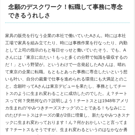
念願のデスクワーク！転職して事務に専念
できるうれしさ
家具の販売を行なう企業の本社で働いていたAさん。時には本社
工場で家具を組み立てたり、時には事務作業を行なったり、内勤
として上司の指示のもと毎日せっせと働いていたそう。でも、A
さんには「東京に出たい！もっと多くの分野で知識を吸収するの
だ！」という野望が。というわけで一念発起したAさんは、晴れ
て東京の企業に転職。もともとあった事務に専念したいという想
いも叶い、自分の裁量で仕事を進められる環境にも大満足とのこ
と。念願叶ってAさんは東京デビューを果たし、事務としてチー
トスのように生まれ変わることに成功したのでした。え？チート
スって何？突然何なの？説明しよう！
チートス
とは1948年アメリ
カ生まれの“やみつきチーズスナック”のことである！ちなみにこ
のたびチートスはチーズの量が2倍に増量し、新たなやみつきスナ
ックに生まれ変わっております！ん？何かおかしいこと言ってま
す？チートスもそうですが、生まれ変わるというのはなかなか勇