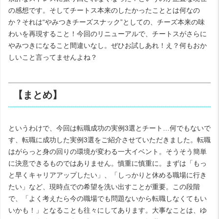
の感想です。そしてチートス本来のしたかったこととは何なの
か？それは“やみつきチーズスナック”としての、チーズ本来の味
わいを再現すること！今回のリニューアルで、
チートス
がさらに
やみつきになること間違いなし。ぜひお試しあれ！え？何もおか
しいこと言ってませんよね？
【まとめ】
というわけで、今回は転職成功の実例3選とチート…何でもないで
す、転職に成功した実例3選をご紹介させていただきました。転職
はがらっと身の回りの環境が変わる一大イベント。そうそう簡単
に決意できるものではありません。慎重に慎重に。まずは「もっ
と早くキャリアアップしたい」、「しっかりと休める職場に行き
たい」など、現時点での希望を洗い出すことが重要。この段階
で、「よく考えたら今の職場でも問題ないから転職しなくてもい
いかも！」となることも往々にしてあります。大事なことは、ゆ