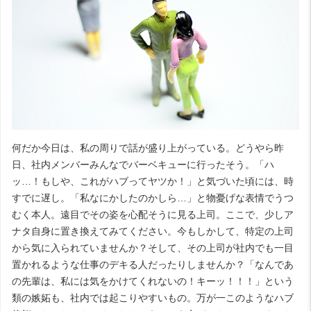
何だか今日は、私の周りで話が盛り上がっている。どうやら昨
日、社内メンバーみんなでバーベキューに行ったそう。「ハ
ッ…！もしや、これがハブってヤツか！」と気づいた頃には、時
すでに遅し。「私なにかしたのかしら…」と物憂げな表情でうつ
むく本人。遠目でその姿を心配そうに見る上司。ここで、少しア
ナタ自身に置き換えてみてください。今もしかして、特定の上司
から気に入られていませんか？そして、その上司が社内でも一目
置かれるような仕事のデキる人だったりしませんか？「なんであ
の先輩は、私には気をかけてくれないの！キーッ！！！」という
類の嫉妬も、社内では起こりやすいもの。万が一このようなハブ