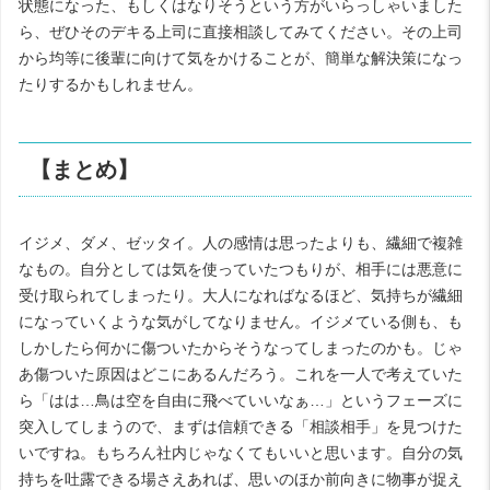
状態になった、もしくはなりそうという方がいらっしゃいました
ら、ぜひそのデキる上司に直接相談してみてください。その上司
から均等に後輩に向けて気をかけることが、簡単な解決策になっ
たりするかもしれません。
【まとめ】
イジメ、ダメ、ゼッタイ。人の感情は思ったよりも、繊細で複雑
なもの。自分としては気を使っていたつもりが、相手には悪意に
受け取られてしまったり。大人になればなるほど、気持ちが繊細
になっていくような気がしてなりません。イジメている側も、も
しかしたら何かに傷ついたからそうなってしまったのかも。じゃ
あ傷ついた原因はどこにあるんだろう。これを一人で考えていた
ら「はは…鳥は空を自由に飛べていいなぁ…」というフェーズに
突入してしまうので、まずは信頼できる「相談相手」を見つけた
いですね。もちろん社内じゃなくてもいいと思います。自分の気
持ちを吐露できる場さえあれば、思いのほか前向きに物事が捉え