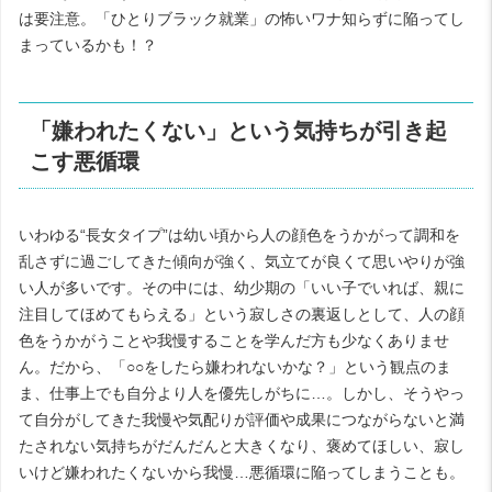
は要注意。「ひとりブラック就業」の怖いワナ知らずに陥ってし
まっているかも！？
「嫌われたくない」という気持ちが引き起
こす悪循環
いわゆる“長女タイプ”は幼い頃から人の顔色をうかがって調和を
乱さずに過ごしてきた傾向が強く、気立てが良くて思いやりが強
い人が多いです。その中には、幼少期の「いい子でいれば、親に
注目してほめてもらえる」という寂しさの裏返しとして、人の顔
色をうかがうことや我慢することを学んだ方も少なくありませ
ん。だから、「○○をしたら嫌われないかな？」という観点のま
ま、仕事上でも自分より人を優先しがちに…。しかし、そうやっ
て自分がしてきた我慢や気配りが評価や成果につながらないと満
たされない気持ちがだんだんと大きくなり、褒めてほしい、寂し
いけど嫌われたくないから我慢…悪循環に陥ってしまうことも。