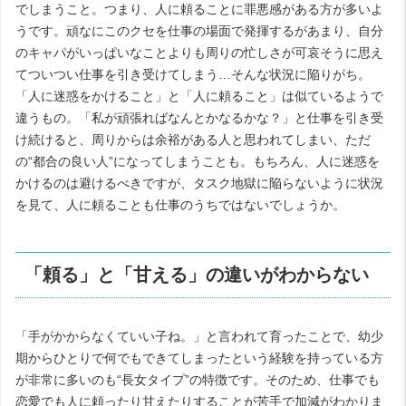
でしまうこと。つまり、人に頼ることに罪悪感がある方が多いよ
うです。頑なにこのクセを仕事の場面で発揮するがあまり、自分
のキャパがいっぱいなことよりも周りの忙しさが可哀そうに思え
てついつい仕事を引き受けてしまう…そんな状況に陥りがち。
「人に迷惑をかけること」と「人に頼ること」は似ているようで
違うもの。「私が頑張ればなんとかなるかな？」と仕事を引き受
け続けると、周りからは余裕がある人と思われてしまい、ただ
の“都合の良い人”になってしまうことも。もちろん、人に迷惑を
かけるのは避けるべきですが、タスク地獄に陥らないように状況
を見て、人に頼ることも仕事のうちではないでしょうか。
「頼る」と「甘える」の違いがわからない
「手がかからなくていい子ね。」と言われて育ったことで、幼少
期からひとりで何でもできてしまったという経験を持っている方
が非常に多いのも“長女タイプ”の特徴です。そのため、仕事でも
恋愛でも人に頼ったり甘えたりすることが苦手で加減がわかりま