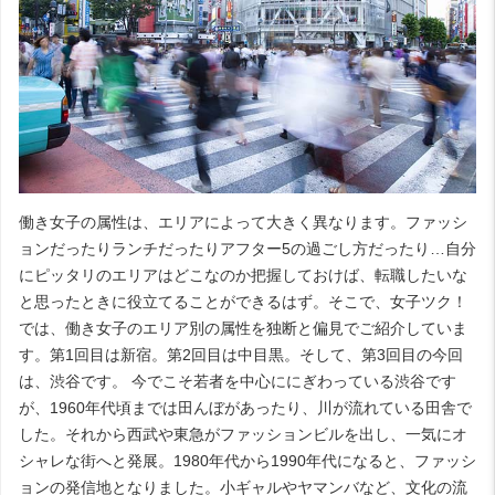
働き女子の属性は、エリアによって大きく異なります。ファッシ
ョンだったりランチだったりアフター5の過ごし方だったり…自分
にピッタリのエリアはどこなのか把握しておけば、転職したいな
と思ったときに役立てることができるはず。そこで、女子ツク！
では、働き女子のエリア別の属性を独断と偏見でご紹介していま
す。第1回目は
新宿
。第2回目は
中目黒
。そして、第3回目の今回
は、渋谷です。 今でこそ若者を中心ににぎわっている渋谷です
が、1960年代頃までは田んぼがあったり、川が流れている田舎で
した。それから西武や東急がファッションビルを出し、一気にオ
シャレな街へと発展。1980年代から1990年代になると、ファッシ
ョンの発信地となりました。小ギャルやヤマンバなど、文化の流