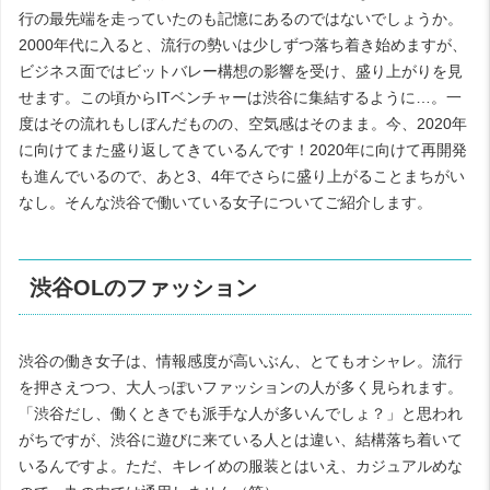
行の最先端を走っていたのも記憶にあるのではないでしょうか。
2000年代に入ると、流行の勢いは少しずつ落ち着き始めますが、
ビジネス面ではビットバレー構想の影響を受け、盛り上がりを見
せます。この頃からITベンチャーは渋谷に集結するように…。一
度はその流れもしぼんだものの、空気感はそのまま。今、2020年
に向けてまた盛り返してきているんです！2020年に向けて再開発
も進んでいるので、あと3、4年でさらに盛り上がることまちがい
なし。そんな渋谷で働いている女子についてご紹介します。
渋谷OLのファッション
渋谷の働き女子は、情報感度が高いぶん、とてもオシャレ。流行
を押さえつつ、大人っぽいファッションの人が多く見られます。
「渋谷だし、働くときでも派手な人が多いんでしょ？」と思われ
がちですが、渋谷に遊びに来ている人とは違い、結構落ち着いて
いるんですよ。ただ、キレイめの服装とはいえ、カジュアルめな