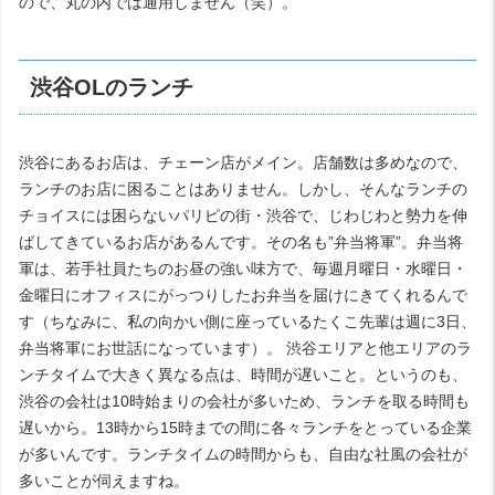
ので、丸の内では通用しません（笑）。
渋谷OLのランチ
渋谷にあるお店は、チェーン店がメイン。店舗数は多めなので、
ランチのお店に困ることはありません。しかし、そんなランチの
チョイスには困らないパリピの街・渋谷で、じわじわと勢力を伸
ばしてきているお店があるんです。その名も”
弁当将軍
”。弁当将
軍は、若手社員たちのお昼の強い味方で、毎週月曜日・水曜日・
金曜日にオフィスにがっつりしたお弁当を届けにきてくれるんで
す（ちなみに、私の向かい側に座っている
たくこ先輩
は週に3日、
弁当将軍にお世話になっています）。 渋谷エリアと他エリアのラ
ンチタイムで大きく異なる点は、時間が遅いこと。というのも、
渋谷の会社は10時始まりの会社が多いため、ランチを取る時間も
遅いから。13時から15時までの間に各々ランチをとっている企業
が多いんです。ランチタイムの時間からも、自由な社風の会社が
多いことが伺えますね。