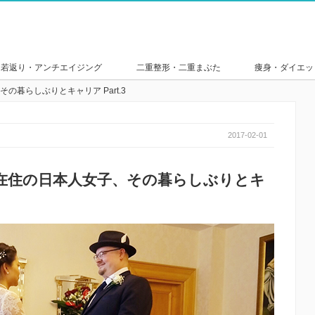
若返り・アンチエイジング
二重整形・二重まぶた
痩身・ダイエッ
暮らしぶりとキャリア Part.3
2017-02-01
在住の日本人女子、その暮らしぶりとキ