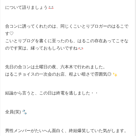
について語りましょう
合コンに誘ってくれたのは、同じくこいとりブロガーの
はるこ
で
す♡
こいとりブログを書くに至ったのも、はるこの存在あってこそな
のです実は。縁っておもしろいですね
先日の合コンは土曜日の夜、六本木で行われました。
はるこチョイスの一次会のお店、程よい暗さで雰囲気◎
結論から言うと、この日は終電を逃しました・・
全員(笑)
男性メンバーがたいへん面白く、終始爆笑していた気がします。