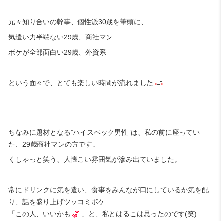
元々知り合いの幹事、個性派30歳を筆頭に、
気遣い力半端ない29歳、商社マン
ボケが全部面白い29歳、外資系
という面々で、とても楽しい時間が流れました
ちなみに題材となる”ハイスペック男性”は、私の前に座ってい
た、29歳商社マンの方です。
くしゃっと笑う、人懐こい雰囲気が滲み出ていました。
常にドリンクに気を遣い、食事をみんなが口にしているか気を配
り、話を盛り上げツッコミボケ…
「この人、いいかも
」と、私とはるこは思ったのです(笑)