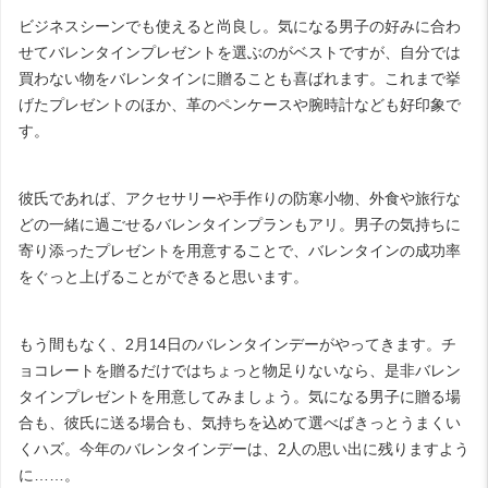
ビジネスシーンでも使えると尚良し。気になる男子の好みに合わ
せてバレンタインプレゼントを選ぶのがベストですが、自分では
買わない物をバレンタインに贈ることも喜ばれます。これまで挙
げたプレゼントのほか、革のペンケースや腕時計なども好印象で
す。
彼氏であれば、アクセサリーや手作りの防寒小物、外食や旅行な
どの一緒に過ごせるバレンタインプランもアリ。男子の気持ちに
寄り添ったプレゼントを用意することで、バレンタインの成功率
をぐっと上げることができると思います。
もう間もなく、
2
月
14
日のバレンタインデーがやってきます。チ
ョコレートを贈るだけではちょっと物足りないなら、是非バレン
タインプレゼントを用意してみましょう。気になる男子に贈る場
合も、彼氏に送る場合も、気持ちを込めて選べばきっとうまくい
くハズ。今年のバレンタインデーは、
2
人の思い出に残りますよう
に……。