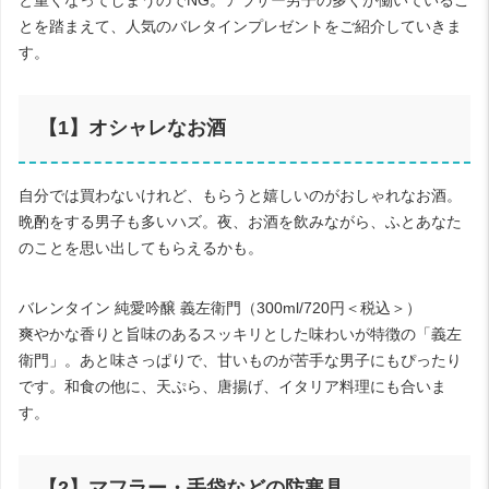
とを踏まえて、人気のバレタインプレゼントをご紹介していきま
す。
【
1
】オシャレなお酒
自分では買わないけれど、もらうと嬉しいのがおしゃれなお酒。
晩酌をする男子も多いハズ。夜、お酒を飲みながら、ふとあなた
のことを思い出してもらえるかも。
バレンタイン
純愛吟醸
義左衛門
（
300ml/720
円＜税込＞）
爽やかな香りと旨味のあるスッキリとした味わいが特徴の「義左
衛門」。あと味さっぱりで、甘いものが苦手な男子にもぴったり
です。和食の他に、天ぷら、唐揚げ、イタリア料理にも合いま
す。
【
2
】マフラー・手袋などの防寒具