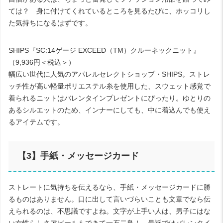
ては？ 身に付けてくれているところを見るたびに、ホッコリし
た気持ちになるはずです。
SHIPS
『
SC:14
ゲージ
EXCEED
（
TM
）クルーネックニット』
（
9,936
円＜税込＞）
幅広い世代に人気のアパレルセレクトショップ・
SHIPS
。ストレ
ッチ性が高い軽量ポリエステル糸を使用した、スウェット感覚で
着られるニットはバレンタインプレゼントにぴったり。ゆとりの
あるシルエットのため、インナーにしても、中に着込んでも使え
るアイテムです。
【
3
】手紙・メッセージカード
ストレートに気持ちを伝えるなら、手紙・メッセージカードに勝
るものはありません。口に出して言いづらいことも文章でなら伝
えられるのは、不思議ですよね。文字が上手い人は、男子にはな