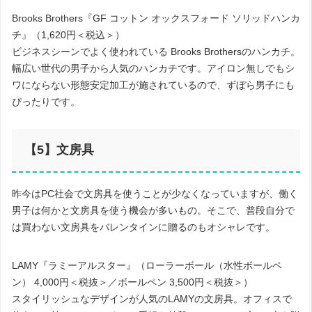
Brooks Brothers
『
GF
コットン
オックスフォード
ソリッドハンカ
チ』
（
1,620
円＜税込＞）
ビジネスシーンでよく使われている
Brooks Brothers
のハンカチ。
幅広い世代の男子から人気のハンカチです。アイロン無しでもシ
ワにならない形態安定加工が施されているので、ずぼら男子にも
ぴったりです。
【
5
】文房具
昨今は
PC
社会で文房具を使うことが少なくなっていますが、働く
男子は何かと文房具を使う機会が多いもの。そこで、普段自分で
は買わない文房具をバレンタインに贈るのもオシャレです。
LAMY
『ラミーアルスター』
（ローラーボール（水性ボールペ
ン）
4,000
円＜税抜＞／ボールペン
3,500
円＜税抜＞）
スタイリッシュなデザインが人気の
LAMY
の文房具。オフィスで