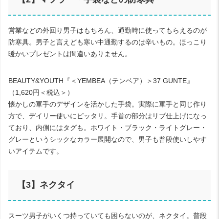
営業などの外回り男子はもちろん、通勤時に使ってもらえるのが
防寒具。男子と言えども寒い中通勤するのは辛いもの。ほっこり
暖かいプレゼントは間違いありません。
BEAUTY&YOUTH
『＜
YEMBEA
（テンベア）＞
37 GUNTE
』
（
1,620
円＜税込＞）
懐かしの軍手のデザインを活かした手袋。実際に軍手と同じ作り
方で、デイリー使いにピッタリ。手首の部分はリブ仕上げになっ
ており、内側にはタグも。ホワイト・ブラック・ライトグレー・
グレーというシックなカラー展開なので、男子も普段使いしやす
いアイテムです。
【
3
】ネクタイ
スーツ男子がいくつ持っていても困らないのが、ネクタイ。普段