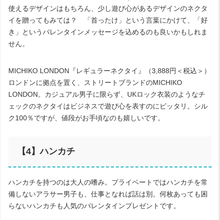
使えるデザインはもちろん、少し遊び心があるデザインのネクタ
イを贈ってもみては？ 「首ったけ」という言葉にかけて、「好
き」というバレンタインメッセージを込めるのも良いかもしれま
せん。
MICHIKO LONDON
『レギュラーネクタイ』
（
3,888
円＜税込＞）
ロンドンに拠点を置く、ストリートブランドの
MICHIKO
LONDON
。カジュアル男子に限らず、
UK
ロック衣装のようなチ
ェックのネクタイはビジネスで遊び心を表すのにピッタリ。シル
ク
100
％ですが、値段がお手頃なのも嬉しいです。
【
4
】ハンカチ
ハンカチを持つのは大人の嗜み。プライベートではハンカチを常
備しないアラサー男子も、仕事となれば話は別。何枚あっても困
らないハンカチも人気のバレンタインプレゼントです。