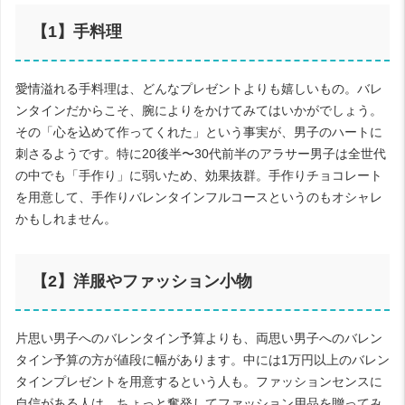
【
1
】手料理
愛情溢れる手料理は、どんなプレゼントよりも嬉しいもの。バレ
ンタインだからこそ、腕によりをかけてみてはいかがでしょう。
その「心を込めて作ってくれた」という事実が、男子のハートに
刺さるようです。特に
20
後半〜
30
代前半のアラサー男子は全世代
の中でも「手作り」に弱いため、効果抜群。手作りチョコレート
を用意して、手作りバレンタインフルコースというのもオシャレ
かもしれません。
【
2
】洋服やファッション小物
片思い男子へのバレンタイン予算よりも、両思い男子へのバレン
タイン予算の方が値段に幅があります。中には
1
万円以上のバレン
タインプレゼントを用意するという人も。ファッションセンスに
自信がある人は、ちょっと奮発してファッション用品を贈ってみ