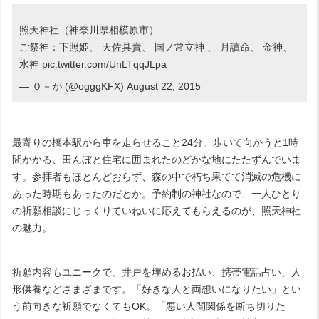
照天神社（神奈川県相模原市）
ご祭神：下照姫、 天佐具賣、 国ノ常立神 、 月讀命、 金神、
水神
pic.twitter.com/UnLTqqJLpa
— ０－が (@ogggKFX)
August 22, 2015
最寄りの橋本駅から車を走らせること24分。歩いて向かうと1時
間かかる、田んぼと住宅に囲まれたのどかな地にたたずんでいま
す。参拝者もほとんどおらず、森の中で朽ち果てて消滅の危機に
あった時期もあったのだとか。予約制の神社なので、一人ひとり
の祈願相談にじっくりていねいに応えてもらえるのが、照天神社
の魅力。
祈願内容もユニークで、井戸を埋めるお払い、携帯電話占い、人
形供養などさまざまです。「好きな人と両想いになりたい」とい
う前向きな祈願でなくてもOK。「悪い人間関係を断ち切りた