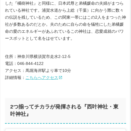
した『橘樹神社』と同様に、日本武尊と弟橘媛命の夫婦がまつら
れている神社です。浦賀水道から上総（千葉）に向かう際に数々
の伝説を残しているため、この関東一帯にはこの2人をまつった神
社が多数あるのだとか。夫のために自らの命を犠牲にした弟橘媛
命の愛のエネルギーがあふれているこの神社は、恋愛成就のパワ
ースポットとして名をはせています。
住所：神奈川県横須賀市走水2-12-5
電話：046-844-4122
アクセス：馬堀海岸駅より車で10分
詳細情報：
こちらへアクセス
2つ揃ってチカラが発揮される『西叶神社・東
叶神社』