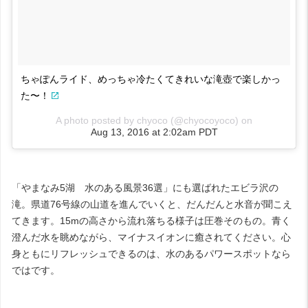
ちゃぽんライド、めっちゃ冷たくてきれいな滝壺で楽しかっ
た〜！
A photo posted by chyoco (@chyocoyoco) on
Aug 13, 2016 at 2:02am PDT
「やまなみ5湖 水のある風景36選」にも選ばれたエビラ沢の
滝。県道76号線の山道を進んでいくと、だんだんと水音が聞こえ
てきます。15mの高さから流れ落ちる様子は圧巻そのもの。青く
澄んだ水を眺めながら、マイナスイオンに癒されてください。心
身ともにリフレッシュできるのは、水のあるパワースポットなら
ではです。