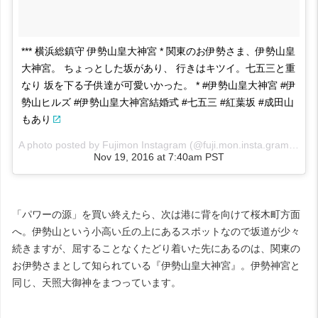
*** 横浜総鎮守 伊勢山皇大神宮 * 関東のお伊勢さま、伊勢山皇
大神宮。 ちょっとした坂があり、 行きはキツイ。七五三と重
なり 坂を下る子供達が可愛いかった。 * #伊勢山皇大神宮 #伊
勢山ヒルズ #伊勢山皇大神宮結婚式 #七五三 #紅葉坂 #成田山
もあり
A photo posted by Fujimon Instagram (@fuji.mon.insta.gram) on
Nov 19, 2016 at 7:40am PST
「パワーの源」を買い終えたら、次は港に背を向けて桜木町方面
へ。伊勢山という小高い丘の上にあるスポットなので坂道が少々
続きますが、屈することなくたどり着いた先にあるのは、関東の
お伊勢さまとして知られている『伊勢山皇大神宮』。伊勢神宮と
同じ、天照大御神をまつっています。