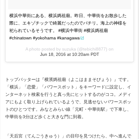
横浜中華街にある、横浜媽祖廟。昨日、中華街をお散歩した
際に、エキゾチックで綺麗だったのでパチリ。海上の神様を
祀られているそうです。 #横浜中華街 #横浜媽祖廟
#chinatown #yokohama #kanagawa
A photo posted by suzuka (@tebichi8877) on
Jun 18, 2016 at 10:20am PDT
トップバッターは『横濱媽祖廟（よこはままそびょう）』です。
「横浜」「恋愛」「パワースポット」をキーワードに設定し、イ
ンターネット検索を行うと真っ先にヒットするのがココ。メディ
アにもよく取り上げられているようで、見逃せないパワースポッ
トのひとつです。みなとみらい線「元町・中華街駅」で下車し、
中華街を3分ほど歩くと大きな門に到着。
「天后宮（てんごうきゅう）」の目印を見つけたら、中へ進んで