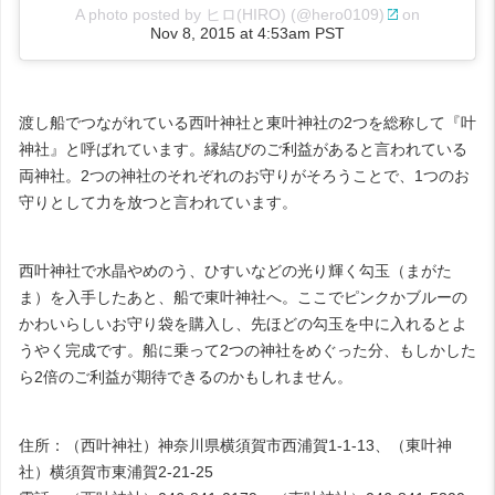
A photo posted by ヒロ(HIRO) (@hero0109)
on
Nov 8, 2015 at 4:53am PST
渡し船でつながれている西叶神社と東叶神社の2つを総称して『叶
神社』と呼ばれています。縁結びのご利益があると言われている
両神社。2つの神社のそれぞれのお守りがそろうことで、1つのお
守りとして力を放つと言われています。
西叶神社で水晶やめのう、ひすいなどの光り輝く勾玉（まがた
ま）を入手したあと、船で東叶神社へ。ここでピンクかブルーの
かわいらしいお守り袋を購入し、先ほどの勾玉を中に入れるとよ
うやく完成です。船に乗って2つの神社をめぐった分、もしかした
ら2倍のご利益が期待できるのかもしれません。
住所：（西叶神社）神奈川県横須賀市西浦賀1-1-13、（東叶神
社）横須賀市東浦賀2-21-25