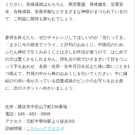
ください。良縁成就はもちろん、商売繁盛、身体健全、交通安
全、合格成就、安産祈願などさまざまな神様がまつられているの
で、ご利益に期待も膨らむでしょう。
参拝を終えたら、ぜひチャレンジしてほしいのが「当たってる」
「まさに今の状況でツライ」と評判のおみくじ。中国式のため、
ふだん神社で引くおみくじとは少しお作法が違うので、はじめて
の方は驚くかもしれません。拝礼台の前でひざまずいて目をつぶ
って手をあわせ、名前・住所・生年月日を伝えた後に願いごとを1
つ唱えて、竹筒の中から棒のおみくじを引いてください。中に縁
結びの赤い糸が入っている恋愛成就のピンクのお守りをお土産
に、次のスポットへ向かいましょう。
住所：横浜市中区山下町136番地
電話：045－681－0909
アクセス：元町中華街駅より徒歩3分
詳細情報：
こちらへアクセス