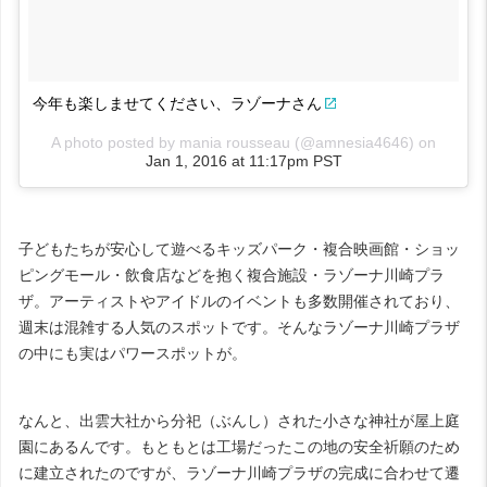
今年も楽しませてください、ラゾーナさん
A photo posted by mania rousseau (@amnesia4646) on
Jan 1, 2016 at 11:17pm PST
子どもたちが安心して遊べるキッズパーク・複合映画館・ショッ
ピングモール・飲食店などを抱く複合施設・ラゾーナ川崎プラ
ザ。アーティストやアイドルのイベントも多数開催されており、
週末は混雑する人気のスポットです。そんなラゾーナ川崎プラザ
の中にも実はパワースポットが。
なんと、出雲大社から分祀（ぶんし）された小さな神社が屋上庭
園にあるんです。もともとは工場だったこの地の安全祈願のため
に建立されたのですが、ラゾーナ川崎プラザの完成に合わせて遷