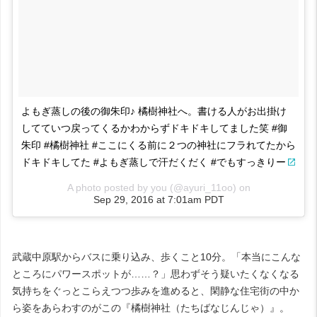
よもぎ蒸しの後の御朱印♪ 橘樹神社へ。書ける人がお出掛け
してていつ戻ってくるかわからずドキドキしてました笑 #御
朱印 #橘樹神社 #ここにくる前に２つの神社にフラれてたから
ドキドキしてた #よもぎ蒸しで汗だくだく #でもすっきりー
A photo posted by you (@ayuri_11oo) on
Sep 29, 2016 at 7:01am PDT
武蔵中原駅からバスに乗り込み、歩くこと10分。「本当にこんな
ところにパワースポットが……？」思わずそう疑いたくなくなる
気持ちをぐっとこらえつつ歩みを進めると、閑静な住宅街の中か
ら姿をあらわすのがこの『橘樹神社（たちばなじんじゃ）』。