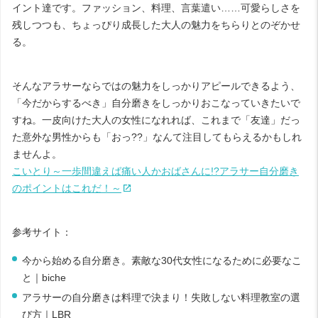
イント達です。ファッション、料理、言葉遣い……可愛らしさを
残しつつも、ちょっぴり成長した大人の魅力をちらりとのぞかせ
る。
そんなアラサーならではの魅力をしっかりアピールできるよう、
「今だからするべき」自分磨きをしっかりおこなっていきたいで
すね。一皮向けた大人の女性になれれば、これまで「友達」だっ
た意外な男性からも「おっ??」なんて注目してもらえるかもしれ
ませんよ。
こいとり～一歩間違えば痛い人かおばさんに!?アラサー自分磨き
のポイントはこれだ！～
参考サイト：
今から始める自分磨き。素敵な30代女性になるために必要なこ
と｜biche
アラサーの自分磨きは料理で決まり！失敗しない料理教室の選
び方｜LBR