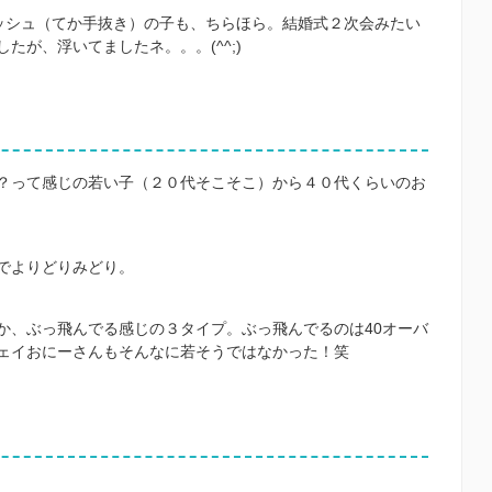
ッシュ（てか手抜き）の子も、ちらほら。結婚式２次会みたい
たが、浮いてましたネ。。。(^^;)
？って感じの若い子（２０代そこそこ）から４０代くらいのお
でよりどりみどり。
か、ぶっ飛んでる感じの３タイプ。ぶっ飛んでるのは40オーバ
ェイおにーさんもそんなに若そうではなかった！笑