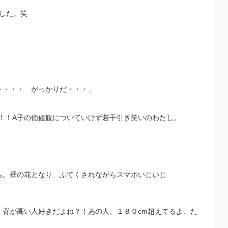
した。笑
～・・・ がっかりだ・・・」
！！A子の価値観についていけず若干引き笑いのわたし。
ち。壁の花となり、ふてくされながらスマホいじいじ
、背が高い人好きだよね？！あの人、１８０cm超えてるよ、た