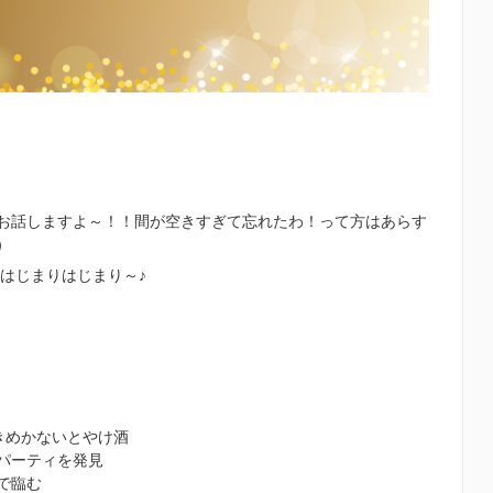
お話しますよ～！！間が空きすぎて忘れたわ！って方はあらす
）
！はじまりはじまり～♪
きめかないとやけ酒
パーティを発見
で臨む