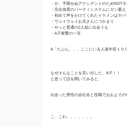
・が、予期せぬアクシデントのためNOT
・完全放置のパーティシステムにガン萎え
・初めて声をかけてくれたイケメンはヤバ
・ウェイウェイお兄さんにつかまり
・やっと普通の2人組に出会うも
・A子衝撃の一言
A「たぶん、、、ここにいる人達年収１０
なぜそんなことを言い出した、A子！！
と思って話を聞いてみると、
出会った男性の会社名と役職でおおよその
こ、こわ、、、、、、。