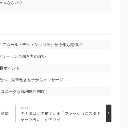
めんなさい♡
『アムール・デュ・ショコラ』が今年も開催♡
フリーランス働き方の違い
注目ポイント
たへ～先輩働き女子からメッセージ～
るユニークな福利厚生制度！
NEXT
と結婚
アナタはどの猫？いま「ファッショニスタキ
ャッツ占い」がアツイ