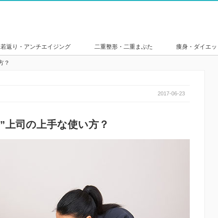
若返り・アンチエイジング
二重整形・二重まぶた
痩身・ダイエッ
方？
2017-06-23
”上司の上手な使い方？