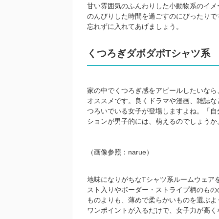
甘い雰囲気のふんわりした小動物系のイメ
のんびりした時間を過ごすのにぴったりで
忘れずに入れてあげましょう。
くつろぎダボダボ
T
シャツ系
家の中でくつろぎ感をアピールしたいなら
オススメです。良くドラマや漫画、雑誌な
つろいでいる女子が登場しますよね。「自
ションが男子的には、萌えるのでしょうか
（画像参照：
narue
）
地味になりがちな
T
シャツ系ルームウェア
スト入りやボーダー・ストライプ柄のもの
ものよりも、薄めで柔らかいものを選ぶよ
ワンポイントが入るだけで、女子力が高く