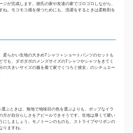
ージが完成します。彼氏の家や友達の家でゴロゴロしながら、
すね。モコモコ感を保つためにも、洗濯をするときは柔軟剤を
、柔らかい生地の大きめ
T
シャツ＋ショートパンツのセットも
どでも、ダボダボのメンズサイズの
T
シャツやシャツをきてく
分の大きいサイズの服を着て家でくつろぐ彼女」のシチュエー
。
を選ぶときは、無地で地味目の色を選ぶよりも、ポップなイラ
の方が自分らしさをアピールできそうです。生地は厚くて硬い
うにしましょう。モノトーンのものも、ストライプやリボンの
なりますね。