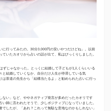
いに行ってみたの。
30
分
3,000
円の安いやつだけどね」。以前
っていたカオリから占いの話が出て、私はびっくりしました。
はずじゃなかった。とっくに結婚して子どもが
1
人くらいいる
々と結婚していくなか、自分だけ人生が停滞している気
リは茶道の先生から「結構当たるよ」と勧められた占いに行っ
しない」など、ややネガティブ発言が多めだったカオリです
占い師に言われたそうで、少しポジティブになっていました。
者でしたが、「あれ？これって無駄な意地なのかもしれない」