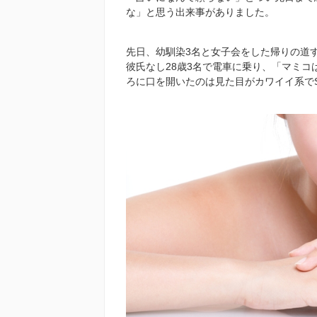
な」と思う出来事がありました。
先日、幼馴染
3
名と女子会をした帰りの道
彼氏なし
28
歳
3
名で電車に乗り、「マミコ
ろに口を開いたのは見た目がカワイイ系で