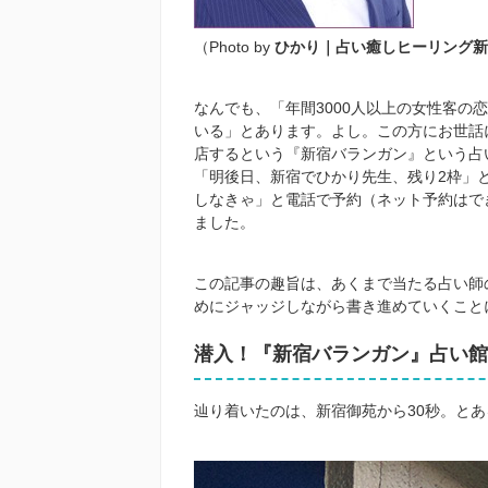
（
Photo by
ひかり｜占い癒しヒーリング新
なんでも、「年間3000人以上の女性客の
いる」とあります。よし。この方にお世話に
店するという『新宿バランガン』という占
「明後日、新宿でひかり先生、残り2枠」
しなきゃ」と電話で予約（ネット予約はで
ました。
この記事の趣旨は、あくまで当たる占い師
めにジャッジしながら書き進めていくこと
潜入！『新宿バランガン』占い館
辿り着いたのは、新宿御苑から
30
秒。とあ