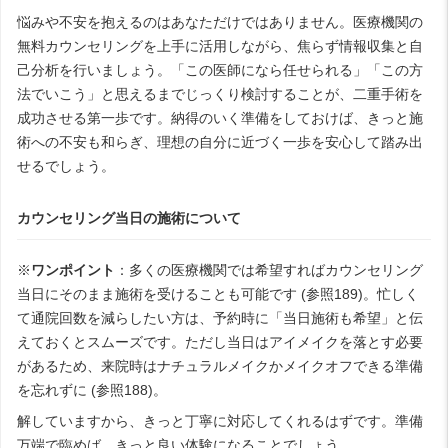
悩みや不安を抱えるのはあなただけではありません。医療機関の
無料カウンセリングを上手に活用しながら、焦らず情報収集と自
己分析を行いましょう。「この医師になら任せられる」「この方
法でいこう」と思えるまでじっくり検討することが、二重手術を
成功させる第一歩です。納得のいく準備をしておけば、きっと施
術への不安も和らぎ、理想の自分に近づく一歩を安心して踏み出
せるでしょう。
カウンセリング当日の施術について
※
ワンポイント
：多くの医療機関では希望すればカウンセリング
当日にそのまま施術を受けることも可能です (参照189)。忙しく
て通院回数を減らしたい方は、予約時に「当日施術も希望」と伝
えておくとスムーズです。ただし当日はアイメイクを落とす必要
があるため、来院時はナチュラルメイクかメイクオフできる準備
を忘れずに (参照188)。
解していますから、きっと丁寧に対応してくれるはずです。準備
万端で臨めば、きっと良い体験になることでしょう。