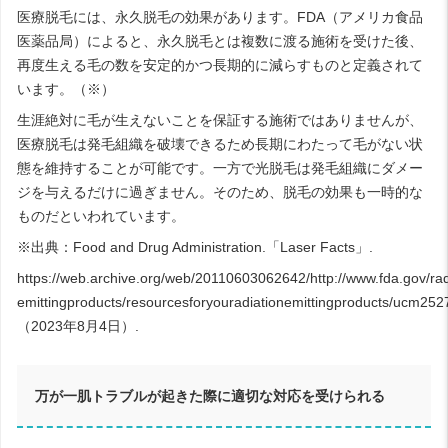
医療脱毛には、永久脱毛の効果があります。FDA（アメリカ食品
医薬品局）によると、永久脱毛とは複数に渡る施術を受けた後、
再度生える毛の数を安定的かつ長期的に減らすものと定義されて
います。（※）
生涯絶対に毛が生えないことを保証する施術ではありませんが、
医療脱毛は発毛組織を破壊できるため長期にわたって毛がない状
態を維持することが可能です。一方で光脱毛は発毛組織にダメー
ジを与えるだけに過ぎません。そのため、脱毛の効果も一時的な
ものだといわれています。
※出典：Food and Drug Administration.「
Laser Facts
」.
https://web.archive.org/web/20110603062642/http://www.fda.gov/rad
emittingproducts/resourcesforyouradiationemittingproducts/ucm25
（2023年8月4日）.
万が一肌トラブルが起きた際に適切な対応を受けられる