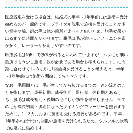
医療脱毛を受ける場合は、結婚式の半年～1年半前には施術を受け
始めるのが一般的です。ブライダル脱毛で施術を受けることが多
い背中や腕、顔の毛は他の箇所と比べると細いため、脱毛効果が
出るまでに時間がかかります。脱毛は毛が濃いほどメラニン色素
が多く、レーザーが反応しやすいのです。
医療脱毛は約5回で効果が出るといわれていますが、ムダ毛が細い
箇所はもう少し施術回数が必要である場合も考えられます。毛周
期に合わせて1～3ヵ月に1回施術を受けることを考えると、半年
～1年半前には施術を開始しておくべきです。
なお、毛周期とは、毛が生えてから抜けるまでの一連の流れのこ
とを指します。成長初期、成長後期、退行期、休止期とあるう
ち、脱毛は成長初期・後期の毛にしか効果を発揮しません。全て
の毛が成長初期・後期になったタイミングでレーザーを照射する
ために、1～3カ月おきに施術を受ける必要があるのです。半年～
1年半あれば十分な回数の施術を受けられるため、ツルツルの状態
で結婚式に臨めます。