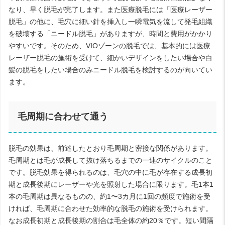
なり、早く脱毛が完了します。また医療脱毛には「医療レーザー
脱毛」の他に、毛穴に細い針を挿入し一瞬電気を流して発毛組織
を破壊する「ニードル脱毛」がありますが、時間と費用がかかり
やすいです。そのため、VIOゾーンの脱毛では、基本的には医療
レーザー脱毛の施術を受けて、細かいデザインをしたい場合や白
髪の脱毛をしたい場合のみニードル脱毛を検討するのが向いてい
ます。
毛周期に合わせて通う
脱毛の効果は、前述したとおり毛周期と密接な関係があります。
毛周期とは毛が成長して抜け落ちるまでの一連のサイクルのこと
です。脱毛効果を得られるのは、毛穴の中に毛が存在する成長初
期と成長後期にレーザーや光を照射した場合に限ります。毛1本1
本の毛周期は異なるものの、約1〜3カ月に1回の頻度で施術を受
ければ、毛周期に合わせた効率的な脱毛の施術を受けられます。
なお成長初期と成長後期の割合は毛全体の約20％です。短い間隔