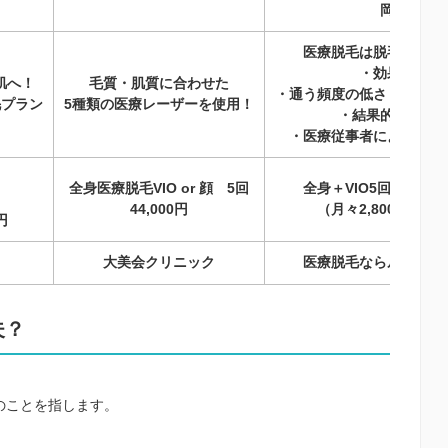
岡山院
医療脱毛は脱毛サロン
・効果の高さ
肌へ！
毛質・肌質に合わせた
・通う頻度の低さ（一度で
毛プラン
5種類の医療レーザーを使用！
・結果的に低コ
・医療従事者による安心
全身医療脱毛VIO or 顔 5回
全身＋VIO5回総額138,
44,000円
（月々2,800円/60
円
大美会クリニック
医療脱毛ならルシアク
夫？
のことを指します。