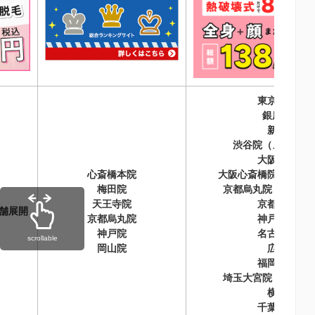
東京エリア
銀座院
新宿院
渋谷院（メンズ併
大阪梅田院
心斎橋本院
大阪心斎橋院（メン
梅田院
京都烏丸院（メンズ
天王寺院
京都駅前院
店舗展開
京都烏丸院
神戸三宮院
神戸院
名古屋栄院
scrollable
岡山院
広島院
福岡天神院
埼玉大宮院（メンズ
横浜院
千葉船橋院