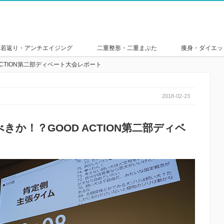
若返り・アンチエイジング
二重整形・二重まぶた
痩身・ダイエッ
CTION第二部ディベート大会レポート
2018-02-23
か！？GOOD ACTION第二部ディベ