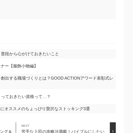
！普段から心がけておきたいこと
マナー【服飾小物編】
出する職場づくりとは？GOOD ACTIONアワード表彰式レ
とっておきたい資格って…？
女子にオススメのちょっぴり贅沢なストッキング3選
NEXT
キング＆
苦手な上司の攻略法満載！バイブルにしたい