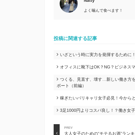
Natty
よく噛んで食べます！
投稿に関連する記事
いざという時に実力を発揮するために
オフィスに靴下はOK？NG？ビジネス
つくる、見直す、壊す…新しい働き方を創
ポート（前編）
稼ぎたいバリキャリ女子必見！今から
3足1000円よりコスパ良し！？働き
PREV
大人女子のための“モテるお酒”ラン