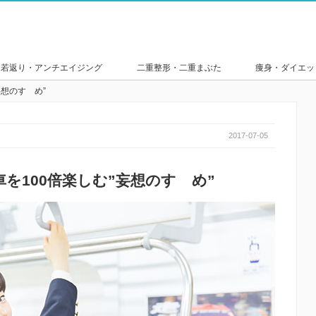
若返り・アンチエイジング
二重整形・二重まぶた
痩身・ダイエッ
想のすゝめ”
2017-07-05
を100倍楽しむ”妄想のすゝめ”