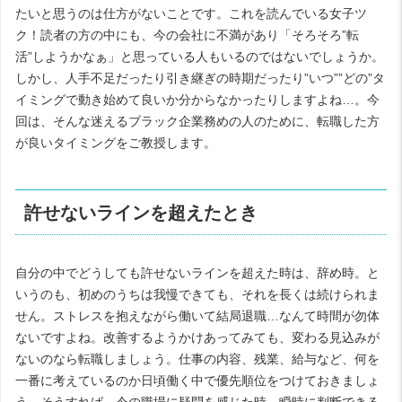
たいと思うのは仕方がないことです。これを読んでいる女子ツ
ク！読者の方の中にも、今の会社に不満があり「そろそろ”転
活”しようかなぁ」と思っている人もいるのではないでしょうか。
しかし、人手不足だったり引き継ぎの時期だったり”いつ””どの”タ
イミングで動き始めて良いか分からなかったりしますよね…。今
回は、そんな迷えるブラック企業務めの人のために、転職した方
が良いタイミングをご教授します。
許せないラインを超えたとき
自分の中でどうしても許せないラインを超えた時は、辞め時。と
いうのも、初めのうちは我慢できても、それを長くは続けられま
せん。ストレスを抱えながら働いて結局退職…なんて時間が勿体
ないですよね。改善するようかけあってみても、変わる見込みが
ないのなら転職しましょう。仕事の内容、残業、給与など、何を
一番に考えているのか日頃働く中で優先順位をつけておきましょ
う。そうすれば、今の職場に疑問を感じた時、瞬時に判断できる