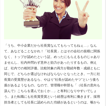
「うち、中小企業だから社長賞なんてもらってもねぇ…」なん
て、あなどることなかれ！「社長賞」とはその会社の規模に関係
なく、トップが認めたという証。めったにもらえるものじゃあり
ませんし、社内外問わず意外と効力があったりするもの。例え
ば、社内での相対評価。比較対象の両方が勤続年数・成績ともに
同じで、どちらか選ばなければならないとなったとき。一方に社
長賞の受賞歴があるなら、やはり“社長が認めたヤツ”という後ろ
盾があるようなもの。なので、管理職や幹部も「（社長の意向も
汲んで）こちらを選んでおくか…」と有利になりやすいでしょ
う。また転職にも社長賞受賞という経歴は有利に働きます。採用
担当者としても社長に認められた功績があるというのは、喉から