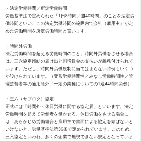
・法定労働時間／所定労働時間
労働基準法で定められた「1日8時間／週40時間」のことを法定労
働時間といい、この法定労働時間の範囲内で会社（雇用主）が定
めた労働時間を所定労働時間と言います。
・時間外労働
法定労働時間を超える労働時間のこと。時間外労働をさせる場合
は、三六協定締結の届け出と割増賃金の支払いが義務付けられて
います。ただし、時間外労働規制に当てはまらない特例もいくつ
か設けられています。（変形労働時間性／みなし労働時間性／管
理監督者等の適用除外／一定の業種についての1週44時間労働）
・三六（サブロク）協定
正式には「時間外・休日労働に関する協定届」といいます。法定
労働時間を超えて労働者を働かせる、休日労働をさせる場合に
は、あらかじめ労働組合と雇用主で書面による協定を結ばないと
いけないと、労働基準法第36条で定められています。このため、
三六協定といわれ、多くの企業で無視できない規定となっていま