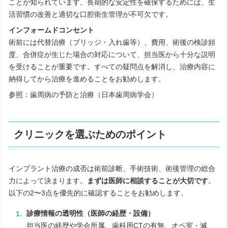
ことが知られています。長期的な安定性を確保するためには、生
活習慣の改善と適切な口腔衛生管理が不可欠です。
インフォームドコンセント
術前には代替治療（ブリッジ・入れ歯等）、費用、術後の検診頻
度、合併症が生じた場合の対応について、担当医から十分な説明
を受けることが重要です。すべての疑問点を解消し、治療内容に
納得してから治療を進めることをお勧めします。
参照：
歯周病の予防と治療（日本歯周病学会）
クリニックを選ぶためのポイント
インプラント治療の成否は術前診断、手術技術、術後管理の総合
力によって決まります。
まずは医師に相談することが大切です
。
以下の2〜3点を優先的に確認することをお勧めします。
診療情報の透明性（医師の経歴・設備）
担当医の経歴や学会所属、歯科用CTの有無、オペ室・滅