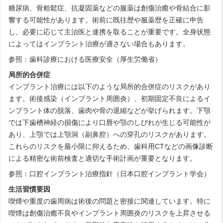
糖尿病、骨粗鬆症、抗凝固薬などの服薬は創傷治癒や骨結合に影
響する可能性があります。術前に既往歴や服薬歴を正確に申告
し、必要に応じて主治医と連携を取ることが重要です。全身状態
によってはインプラント治療が適さない場合もあります。
参照：
歯科診療における医療安全（厚生労働省）
局所的合併症
インプラント治療には以下のような局所的合併症のリスクがあり
ます。術後感染（インプラント周囲炎）、初期固定不良によるイ
ンプラント体の脱落、歯肉や骨の退縮などが挙げられます。下顎
では下歯槽神経の損傷により口唇や顎のしびれが生じる可能性が
あり、上顎では上顎洞（副鼻腔）への穿孔のリスクがあります。
これらのリスクを最小限に抑えるため、歯科用CTなどの画像診断
による精密な術前検査と適切な手術計画が重要となります。
参照：
口腔インプラント治療指針（日本口腔インプラント学会）
生活習慣要因
喫煙や重度の歯周病は術後の問題と密接に関連しています。特に
喫煙は創傷治癒不良やインプラント周囲炎のリスクを上昇させる