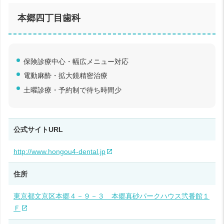
本郷四丁目歯科
保険診療中心・幅広メニュー対応
電動麻酔・拡大鏡精密治療
土曜診療・予約制で待ち時間少
公式サイトURL
http://www.hongou4-dental.jp
住所
東京都文京区本郷４－９－３ 本郷真砂パークハウス弐番館１
Ｆ