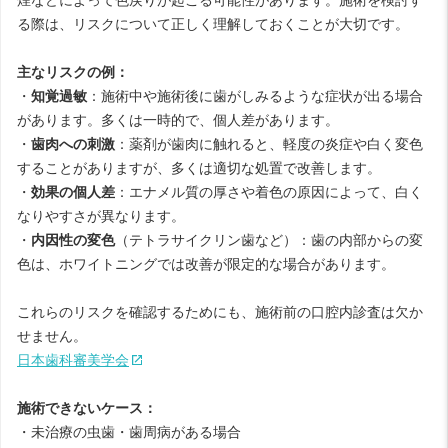
煙などによって色戻りが起こる可能性があります。施術を検討す
る際は、リスクについて正しく理解しておくことが大切です。
主なリスクの例：
・
知覚過敏
：施術中や施術後に歯がしみるような症状が出る場合
があります。多くは一時的で、個人差があります。
・
歯肉への刺激
：薬剤が歯肉に触れると、軽度の炎症や白く変色
することがありますが、多くは適切な処置で改善します。
・
効果の個人差
：エナメル質の厚さや着色の原因によって、白く
なりやすさが異なります。
・
内因性の変色
（テトラサイクリン歯など）：歯の内部からの変
色は、ホワイトニングでは改善が限定的な場合があります。
これらのリスクを確認するためにも、施術前の口腔内診査は欠か
せません。
日本歯科審美学会
施術できないケース：
・未治療の虫歯・歯周病がある場合