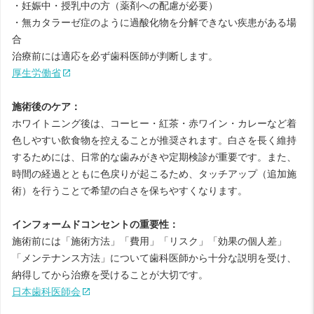
・妊娠中・授乳中の方（薬剤への配慮が必要）
・無カタラーゼ症のように過酸化物を分解できない疾患がある場
合
治療前には適応を必ず歯科医師が判断します。
厚生労働省
施術後のケア：
ホワイトニング後は、コーヒー・紅茶・赤ワイン・カレーなど着
色しやすい飲食物を控えることが推奨されます。白さを長く維持
するためには、日常的な歯みがきや定期検診が重要です。また、
時間の経過とともに色戻りが起こるため、タッチアップ（追加施
術）を行うことで希望の白さを保ちやすくなります。
インフォームドコンセントの重要性：
施術前には「施術方法」「費用」「リスク」「効果の個人差」
「メンテナンス方法」について歯科医師から十分な説明を受け、
納得してから治療を受けることが大切です。
日本歯科医師会