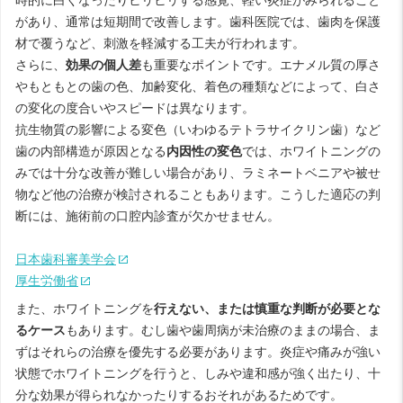
時的に白くなったりヒリヒリする感覚、軽い炎症がみられること
があり、通常は短期間で改善します。歯科医院では、歯肉を保護
材で覆うなど、刺激を軽減する工夫が行われます。
さらに、
効果の個人差
も重要なポイントです。エナメル質の厚さ
やもともとの歯の色、加齢変化、着色の種類などによって、白さ
の変化の度合いやスピードは異なります。
抗生物質の影響による変色（いわゆるテトラサイクリン歯）など
歯の内部構造が原因となる
内因性の変色
では、ホワイトニングの
みでは十分な改善が難しい場合があり、ラミネートベニアや被せ
物など他の治療が検討されることもあります。こうした適応の判
断には、施術前の口腔内診査が欠かせません。
日本歯科審美学会
厚生労働省
また、ホワイトニングを
行えない、または慎重な判断が必要とな
るケース
もあります。むし歯や歯周病が未治療のままの場合、ま
ずはそれらの治療を優先する必要があります。炎症や痛みが強い
状態でホワイトニングを行うと、しみや違和感が強く出たり、十
分な効果が得られなかったりするおそれがあるためです。