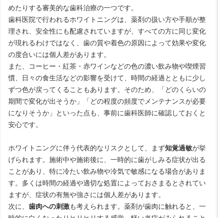
めたりする審美的な歯科治療の一つです。
歯科医院で行われるホワイトニングは、薬剤の扱い方や手順が整
理され、安全性にも配慮されていますが、すべての方に同じ変化
が現れるわけではなく、歯の質や着色の原因によって効果や変化
の度合いには個人差があります。
また、コーヒー・紅茶・赤ワインなどの色の濃い飲み物や喫煙習
慣、日々の食生活などの影響を受けて、時間の経過とともに少し
ずつ色が戻ってくることもあります。そのため、「どのくらいの
期間で変化が出そうか」「どの程度の頻度でメンテナンスが必要
になりそうか」といった点も、事前に歯科医師に確認しておくと
安心です。
ホワイトニングに伴う代表的なリスクとして、まず
知覚過敏
が挙
げられます。施術中や施術後に、一時的に歯がしみる症状が出る
ことがあり、特に冷たい飲み物や冷気で敏感になる場合がありま
す。多くは時間の経過や適切な処置によっておさまるとされてい
ますが、症状の有無や強さには個人差があります。
次に、
歯肉への刺激
も考えられます。薬剤が歯肉に触れると、一