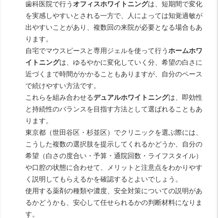
歯科医院で行う
オフィスホワイトニング
は、短期間で変化
を実感しやすいとされる一方で、人によっては知覚過敏が
出やすいことがあり、複数回の来院が必要となる場合もあ
ります。
自宅でマウスピースと専用ジェルを使って行う
ホームホワ
イトニング
は、ゆるやかに変化していく分、希望の白さに
近づくまで時間がかかることもありますが、自分のペース
で続けやすい方法です。
これらを組み合わせる
デュアルホワイトニング
は、即効性
と持続性のバランスを目指す方法として選ばれることもあ
ります。
東京都（世田谷区・杉並区）でクリニックを選ぶ際には、
こうした複数の選択肢を提示してくれるかどうか、自分の
希望（白さの度合い・予算・通院回数・ライフスタイル）
や口腔の状態に合わせて、メリットと注意点をわかりやす
く説明してもらえるかを確認するとよいでしょう。
使用する薬剤の種類や濃度、安全対策についての説明があ
るかどうかも、安心して任せられるかの判断材料になりま
す。