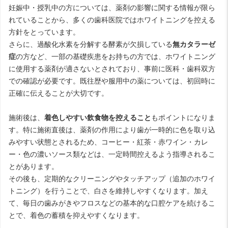
妊娠中・授乳中の方については、薬剤の影響に関する情報が限ら
れていることから、多くの歯科医院ではホワイトニングを控える
方針をとっています。
さらに、過酸化水素を分解する酵素が欠損している
無カタラーゼ
症
の方など、一部の基礎疾患をお持ちの方では、ホワイトニング
に使用する薬剤が適さないとされており、事前に医科・歯科双方
での確認が必要です。既往歴や服用中の薬については、初回時に
正確に伝えることが大切です。
施術後は、
着色しやすい飲食物を控えること
もポイントになりま
す。特に施術直後は、薬剤の作用により歯が一時的に色を取り込
みやすい状態とされるため、コーヒー・紅茶・赤ワイン・カレ
ー・色の濃いソース類などは、一定時間控えるよう指導されるこ
とがあります。
その後も、定期的なクリーニングやタッチアップ（追加のホワイ
トニング）を行うことで、白さを維持しやすくなります。加え
て、毎日の歯みがきやフロスなどの基本的な口腔ケアを続けるこ
とで、着色の蓄積を抑えやすくなります。