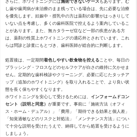
さらに、ホワイトニングには
施術できないケース
もあります。む
し歯や歯周病が未治療のまま残っている場合は、先に必要な治療
を優先します。妊娠中・授乳中の方は薬剤の影響がはっきりして
いない点を考慮し、多くの歯科医院で控えるよう案内しているこ
とがあります。また、無カタラーゼ症など一部の疾患がある方
は、薬剤の性質上ホワイトニングの適応外とされています。これ
らは問診と診査にもとづき、歯科医師が総合的に判断します。
処置後は、一定期間
着色しやすい飲食物を控える
ことや、毎日の
ブラッシング・フロスなどのセルフケアが白さの維持に欠かせま
せん。定期的な歯科検診やクリーニング、必要に応じたタッチア
ップ（追加のホワイトニング）を取り入れることで、より良い状
態を長く保ちやすくなります。
ホワイトニングを安心して受けるためには、
インフォームドコン
セント（説明と同意）
が重要です。事前に「施術方法（オフィ
ス・ホーム・デュアル）」「費用」「期待できる効果と個人差」
「知覚過敏などのリスクと対処法」「メンテナンス方法」につい
て十分な説明を受けたうえで、納得してから処置を受けるように
しましょう。