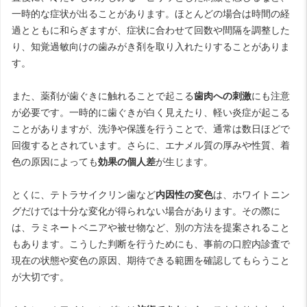
一時的な症状が出ることがあります。ほとんどの場合は時間の経
過とともに和らぎますが、症状に合わせて回数や間隔を調整した
り、知覚過敏向けの歯みがき剤を取り入れたりすることがありま
す。
また、薬剤が歯ぐきに触れることで起こる
歯肉への刺激
にも注意
が必要です。一時的に歯ぐきが白く見えたり、軽い炎症が起こる
ことがありますが、洗浄や保護を行うことで、通常は数日ほどで
回復するとされています。さらに、エナメル質の厚みや性質、着
色の原因によっても
効果の個人差
が生じます。
とくに、テトラサイクリン歯など
内因性の変色
は、ホワイトニン
グだけでは十分な変化が得られない場合があります。その際に
は、ラミネートベニアや被せ物など、別の方法を提案されること
もあります。こうした判断を行うためにも、事前の口腔内診査で
現在の状態や変色の原因、期待できる範囲を確認してもらうこと
が大切です。