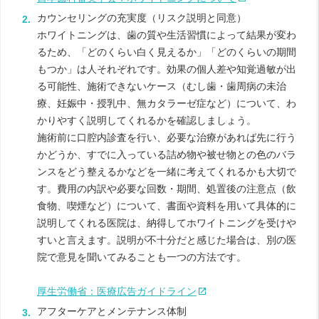
カウンセリングの充実度（リスク説明と同意）
ホワイトニングは、歯の質や生活習慣によって結果が変わ
るため、「どのくらい白く見えるか」「どのくらいの期間
もつか」は人それぞれです。効果の個人差や知覚過敏が出
る可能性、施術できないケース（むし歯・歯周病の未治
療、妊娠中・授乳中、無カタラーゼ症など）について、わ
かりやすく説明してくれるかを確認しましょう。
施術前に口腔内診査を行い、必要な治療があれば先に行う
かどうか、すでに入っている詰め物や被せ物との色のバラ
ンスをどう整えるかなどを一緒に考えてくれるかも大切で
す。費用の内訳や必要な回数・期間、処置後の注意点（飲
食物、喫煙など）について、書面や資料を用いて具体的に
説明してくれる医院は、納得してホワイトニングを受けや
すいと言えます。説明が不十分だと感じた場合は、別の医
院で意見を聞いてみることも一つの方法です。
厚生労働省：医療広告ガイドライン
アフターケアとメンテナンス体制