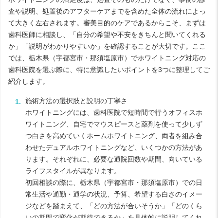
査や説明、処置後のアフターケアまでを含めた全体の流れによっ
て大きく左右されます。審美目的のケアであるからこそ、まずは
歯科医師に相談し、「自分の希望や不安をきちんと聞いてくれる
か」「説明がわかりやすいか」を確認することが大切です。ここ
では、栃木県（宇都宮市・那須塩原市）でホワイトニング対応の
歯科医院を選ぶ際に、特に意識したいポイントを3つに整理してご
紹介します。
施術方法の選択肢と説明の丁寧さ
ホワイトニングには、歯科医院で短時間で行うオフィスホ
ワイトニング、自宅でマウスピースと薬剤を使って少しず
つ白さを高めていくホームホワイトニング、両者を組み合
わせたデュアルホワイトニングなど、いくつかの方法があ
ります。それぞれに、必要な通院回数や期間、向いている
ライフスタイルが異なります。
初回相談の際に、栃木県（宇都宮市・那須塩原市）での日
常生活や通勤・通学の状況、予算、希望する白さのイメー
ジなどを踏まえて、「どの方法が合いそうか」「どのくら
いの期間で変化が期待できるか」を具体的に説明してくれ