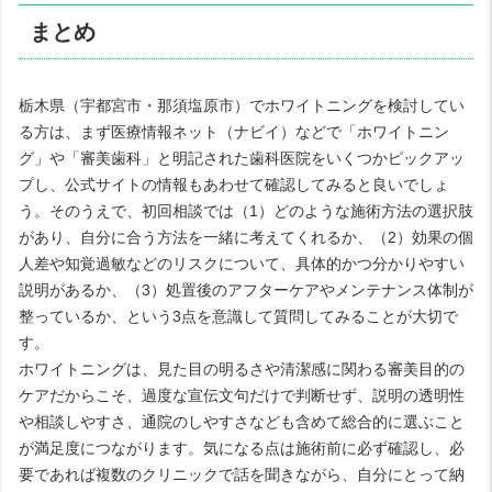
まとめ
栃木県（宇都宮市・那須塩原市）でホワイトニングを検討してい
る方は、まず医療情報ネット（ナビイ）などで「ホワイトニン
グ」や「審美歯科」と明記された歯科医院をいくつかピックアッ
プし、公式サイトの情報もあわせて確認してみると良いでしょ
う。そのうえで、初回相談では（1）どのような施術方法の選択肢
があり、自分に合う方法を一緒に考えてくれるか、（2）効果の個
人差や知覚過敏などのリスクについて、具体的かつ分かりやすい
説明があるか、（3）処置後のアフターケアやメンテナンス体制が
整っているか、という3点を意識して質問してみることが大切で
す。
ホワイトニングは、見た目の明るさや清潔感に関わる審美目的の
ケアだからこそ、過度な宣伝文句だけで判断せず、説明の透明性
や相談しやすさ、通院のしやすさなども含めて総合的に選ぶこと
が満足度につながります。気になる点は施術前に必ず確認し、必
要であれば複数のクリニックで話を聞きながら、自分にとって納