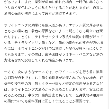
があります。また、薬剤が歯肉に触れた場合、一時的に赤くなっ
たり白く変色したように見えたりすることがありますが、通常は
適切な保護や洗浄によって改善が期待できます。
ホワイトニングの効果にも個人差があり、エナメル質の厚みやも
ともとの歯の色、着色の原因などによって明るくなる度合いは変
わります。とくに、テトラサイクリン系抗生物質の影響が残って
いる「テトラサイクリン歯」など、歯の内部からの変色が強い場
合には、ホワイトニングだけでは期待した変化が得られにくいこ
ともあります。その際は、歯科医師がラミネートベニアなど別の
方法も含めて説明してくれる場合があります。
一方で、次のようなケースでは、ホワイトニングを行う前に慎重
な判断が必要です。むし歯や歯周病が治療されていない場合、妊
娠中や授乳中の方、無カタラーゼ症など特定の疾患がある方など
は、ホワイトニングの適応から外れることがあります。安全に進
めるためには、事前の口腔内診査とあわせて、全身状態や服用中
の薬についても歯科医師に正しく伝えることが重要です。