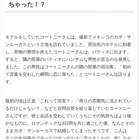
ちゃった！？
モデルをしていたコートニーさんは、撮影でメキシコのカボ・サ
ンルーカスという土地を訪れていました。宿泊先のホテルに到着
し、荷物の整理を終えたコートニーさんは、パティオに出ます。
すると、隣の部屋のパティオにハンサムな男性が居るのを発見し
ました。この男性はコートニーさんの隣の部屋の宿泊客。「初め
て言葉を交わした瞬間に恋に落ちた」とコートニーさんは語りま
す。
最初の頃は正直「これって現実？」「周りの雰囲気に流されてい
るだけじゃない？」などと自問自答を繰り返していたコートニー
さんですが、彼と会話を交わしていくうちにその気持ちはより確
かなものに。ロマンチックな
3
日間を共に過ごした後、なんとその
ままカボ・サンルーカスで結婚してしまったそうです。二人は
元々の生活拠点であったロサンゼルスに戻りましたが、何しろお