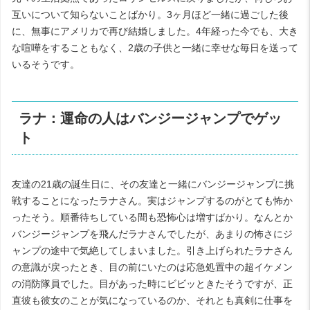
互いについて知らないことばかり。
3
ヶ月ほど一緒に過ごした後
に、無事にアメリカで再び結婚しました。
4
年経った今でも、大き
な喧嘩をすることもなく、
2
歳の子供と一緒に幸せな毎日を送って
いるそうです。
ラナ：運命の人はバンジージャンプでゲッ
ト
友達の
21
歳の誕生日に、その友達と一緒にバンジージャンプに挑
戦することになったラナさん。実はジャンプするのがとても怖か
ったそう。順番待ちしている間も恐怖心は増すばかり。なんとか
バンジージャンプを飛んだラナさんでしたが、あまりの怖さにジ
ャンプの途中で気絶してしまいました。引き上げられたラナさん
の意識が戻ったとき、目の前にいたのは応急処置中の超イケメン
の消防隊員でした。目があった時にビビッときたそうですが、正
直彼も彼女のことが気になっているのか、それとも真剣に仕事を