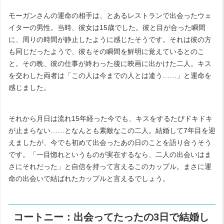
モーガンさんの運命の相手は、とあるレストランで出会ったウェ
イターの男性。当時、彼女は
15
歳でした。彼と目が合った瞬間
に、周りの時間が静止したように感じたそうです。それは彼の方
も同じだったようで、彼もその瞬間を鮮明に覚えているとのこ
と。その晩、彼の仕事が終わった後に映画に出かけた二人。キス
を交わした両者は「この人は今までの人とは違う……」と運命を
感じました。
それから月日は流れ
15
年経った今でも、キスをするたびドキドキ
が止まらない……となんとも素敵なこの二人。結婚して
7
年目を迎
えましたが、今でも初めて出会ったあの日のことを語り合うそう
です。「一目惚れというものが実在するなら、二人の出会いはま
さにそれだった」と自信を持って言えるこのカップル。まさに運
命の出会いで結ばれたカップルと言えるでしょう。
コートニー：出会ってたったの
3
日で結婚し