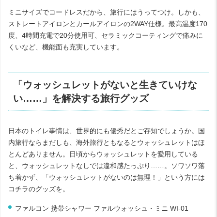
ミニサイズでコードレスだから、旅行にはうってつけ。しかも、
ストレートアイロンとカールアイロンの
2WAY
仕様。最高温度
170
度、
4
時間充電で
20
分使用可、セラミックコーティングで痛みに
くいなど、機能面も充実しています。
「ウォッシュレットがないと生きていけな
い……」を解決する旅行グッズ
日本のトイレ事情は、世界的にも優秀だとご存知でしょうか。国
内旅行ならまだしも、海外旅行ともなるとウォッシュレットはほ
とんどありません。日頃からウォッシュレットを愛用している
と、ウォッシュレットなしでは違和感たっぷり……。ソワソワ落
ち着かず、「ウォッシュレットがないのは無理！」という方には
コチラのグッズを。
ファルコン 携帯シャワー ファルウォッシュ・ミニ WI-01