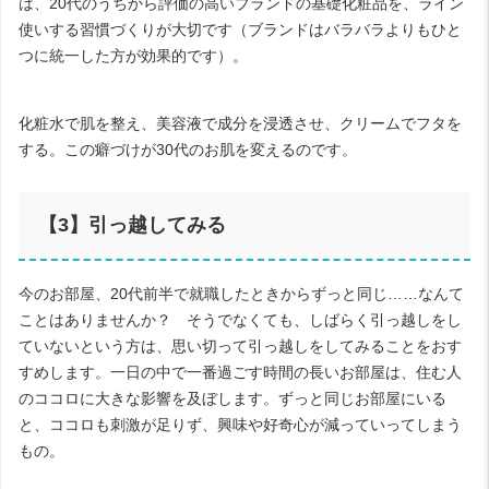
は、
20
代のうちから評価の高いブランドの基礎化粧品を、ライン
使いする習慣づくりが大切です（ブランドはバラバラよりもひと
つに統一した方が効果的です）。
化粧水で肌を整え、美容液で成分を浸透させ、クリームでフタを
する。この癖づけが
30
代のお肌を変えるのです。
【
3
】引っ越してみる
今のお部屋、
20
代前半で就職したときからずっと同じ……なんて
ことはありませんか？ そうでなくても、しばらく引っ越しをし
ていないという方は、思い切って引っ越しをしてみることをおす
すめします。一日の中で一番過ごす時間の長いお部屋は、住む人
のココロに大きな影響を及ぼします。ずっと同じお部屋にいる
と、ココロも刺激が足りず、興味や好奇心が減っていってしまう
もの。