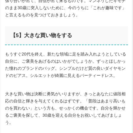
張り合いが出て、自信が出て来るものです。マンネリしたキモチ
のまま
30
歳に突入しないために、今のうちに「これが趣味です」
と言えるものを見つけておきましょう。
【
5
】大きな買い物をする
もうすぐ
20
代を終え、新たな領域に足を踏み入れようとしている
自分に、ご褒美をあげるのはいかがでしょうか。ずっとほしかっ
た憧れのブランドのバッグ。シンプルだけど質の良いダイヤモン
ドのピアス。シルエットが綺麗に見えるパーティードレス。
大きな買い物は決断に勇気がいりますが、きっとあなたに値段相
応の自信と輝きを与えてくれるはずです。「普段はあまり高いも
のを買わない」という方も、せっかくの機会です。自分を輝かせ
るご褒美を探して、
30
歳を迎える自分をお祝いしてあげましょ
う。