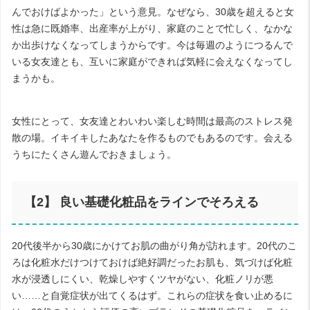
んでおけばよかった」という意見。なぜなら、
30
歳を超えると女
性は急に既婚率、出産率が上がり、家庭のことで忙しく、なかな
か出歩けなくなってしまうからです。今は毎週のようにつるんで
いる女友達とも、互いに家庭ができれば気軽に会えなくなってし
まうかも。
女性にとって、女友達とわいわい楽しむ時間は最高のストレス発
散の場。イキイキしたあなたを作るものでもあるのです。会える
うちにたくさん遊んでおきましょう。
【2】 良い基礎化粧品をラインでそろえる
20
代後半から
30
歳にかけてお肌の曲がり角が訪れます。
20
代のこ
ろは化粧水だけつけておけば絶好調だったお肌も、気づけば化粧
水が浸透しにくい、乾燥しやすくツヤがない、化粧ノリが悪
い……と自覚症状が出てくるはず。これらの症状を食い止めるに