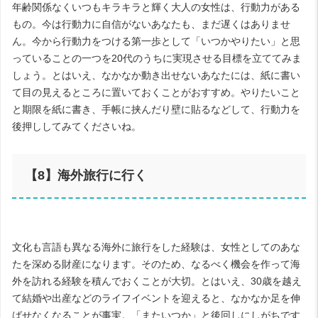
年齢関係なくいつもキラキラと輝く大人の女性は、行動力がある
もの。今は行動力に自信がないあなたも、まだ遅くはありませ
ん。今から行動力をつける第一歩として「いつかやりたい」と思
っていることの一つを
20
代のうちに実現させる目標を立ててみま
しょう。とはいえ、なかなか動き出せないあなたには、紙に書い
て目の見えるところに置いておくことがおすすめ。やりたいこと
と期限を紙に書き、手帳に挟んだり壁に貼るなどして、行動力を
後押ししてみてくださいね。
【
8
】海外旅行に行く
文化も言語も異なる海外に旅行をした経験は、女性としてのあな
たを深める財産になります。そのため、なるべく機会を作って海
外を訪れる経験を積んでおくことが大切。とはいえ、
30
歳を越え
て結婚や出産などのライフイベントを迎えると、なかなか足を伸
ばせなくなることが事実。「またいつか」と後回しにしがちです