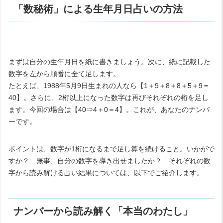
「数秘術」による生年月日占いの方法
まずは自分の生年月日を紙に書きましょう。次に、紙に記載した
数字を左から順番に全て足します。
たとえば、
1988
年
5
月
9
日生まれの人なら【
1
＋
9
＋
8
＋
8
＋
5
＋
9
＝
40
】。さらに、
2
桁以上になった数字は再びそれぞれの桁を足し
ます。今回の場合は【
40
⇒
4
＋
0
＝
4
】。これが、あなたのナンバ
ーです。
ポイントは、数字が
1
桁になるまで足し算を続けること。いかがで
すか？ 無事、自分の数字を導き出せましたか？ それぞれの数
字から読み解ける占い結果については、以下でご紹介します。
ナンバーから読み解く「本当のわたし」