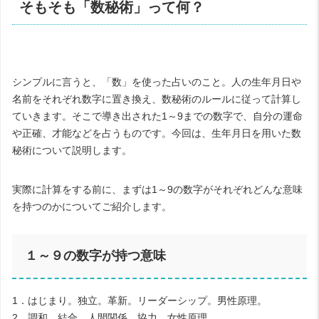
そもそも「数秘術」って何？
シンプルに言うと、「数」を使った占いのこと。人の生年月日や
名前をそれぞれ数字に置き換え、数秘術のルールに従って計算し
ていきます。そこで導き出された
1
～
9
までの数字で、自分の運命
や正確、才能などを占うものです。今回は、生年月日を用いた数
秘術について説明します。
実際に計算をする前に、まずは
1
～
9
の数字がそれぞれどんな意味
を持つのかについてご紹介します。
１～９の数字が持つ意味
1
．はじまり。独立。革新。リーダーシップ。男性原理。
2
．調和。結合。人間関係。協力。女性原理。