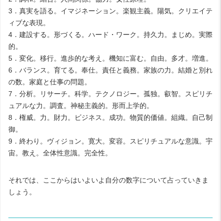
3
．真実を語る。イマジネーション。楽観主義。陽気。クリエイテ
ィブな表現。
4
．建設する。形づくる。ハード・ワーク。持久力。まじめ。実際
的。
5
．変化。移行。進歩的な考え。機知に富む。自由。多才。増進。
6
．バランス。育てる。奉仕。責任と義務。家族の力。結婚と別れ
の数。家庭と仕事の問題。
7
．分析。リサーチ。科学。テクノロジー。孤独。叡智。スピリチ
ュアルな力。調査。神秘主義的。形而上学的。
8
．権威。力。財力。ビジネス。成功。物質的価値。組織。自己制
御。
9
．終わり。ヴィジョン。寛大。変容。スピリチュアルな意識。宇
宙。教え。全体性意識。完全性。
それでは、ここからはいよいよ自分の数字について占っていきま
しょう。