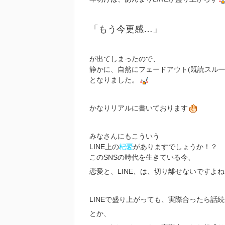
「もう今更感…」
が出てしまったので、
静かに、自然にフェードアウト(既読スルー
となりました。
かなりリアルに書いております
みなさんにもこういう
LINE上の
杞憂
がありますでしょうか！？
このSNSの時代を生きている今、
恋愛と、LINE、は、切り離せないですよね
LINEで盛り上がっても、実際合ったら話
とか、