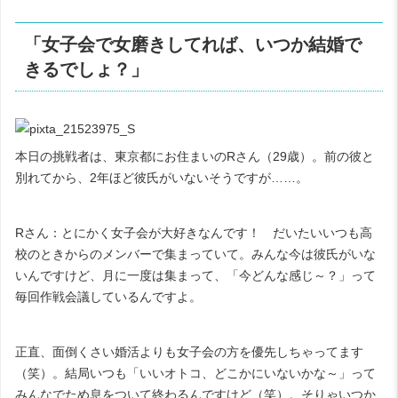
「女子会で女磨きしてれば、いつか結婚で
きるでしょ？」
本日の挑戦者は、東京都にお住まいの
R
さん（
29
歳）。前の彼と
別れてから、
2
年ほど彼氏がいないそうですが……。
R
さん：とにかく女子会が大好きなんです！ だいたいいつも高
校のときからのメンバーで集まっていて。みんな今は彼氏がいな
いんですけど、月に一度は集まって、「今どんな感じ～？」って
毎回作戦会議しているんですよ。
正直、面倒くさい婚活よりも女子会の方を優先しちゃってます
（笑）。結局いつも「いいオトコ、どこかにいないかな～」って
みんなでため息をついて終わるんですけど（笑）。そりゃいつか