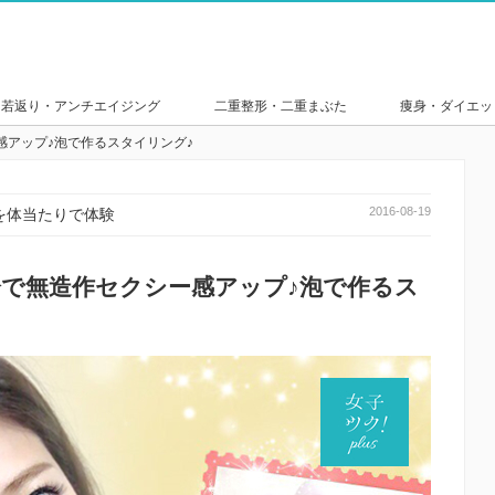
若返り・アンチエイジング
二重整形・二重まぶた
痩身・ダイエッ
感アップ♪泡で作るスタイリング♪
2016-08-19
を体当たりで体験
分で無造作セクシー感アップ♪泡で作るス