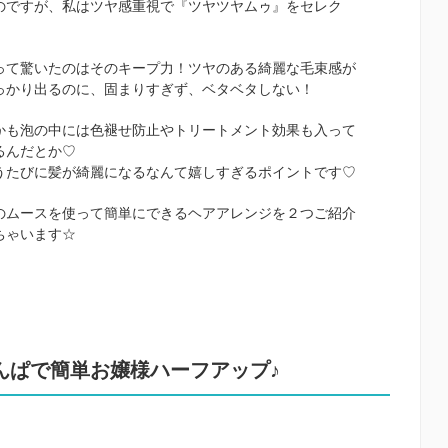
のですが、私はツヤ感重視で『ツヤツヤムゥ』をセレク
。
って驚いたのはそのキープ力！ツヤのある綺麗な毛束感が
っかり出るのに、固まりすぎず、ベタベタしない！
かも泡の中には色褪せ防止やトリートメント効果も入って
るんだとか♡
うたびに髪が綺麗になるなんて嬉しすぎるポイントです♡
のムースを使って簡単にできるヘアアレンジを２つご紹介
ちゃいます☆
んぱで簡単お嬢様ハーフアップ♪