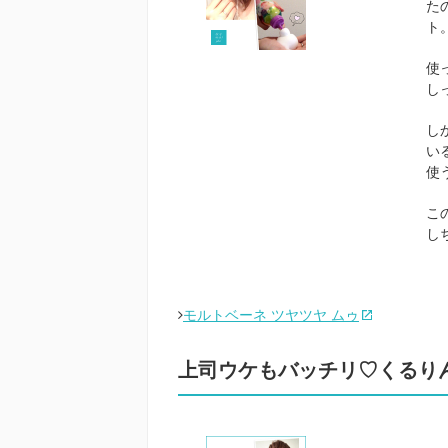
た
ト
使
し
し
い
使
こ
し
モルトベーネ ツヤツヤ ムゥ
上司ウケもバッチリ♡くるり