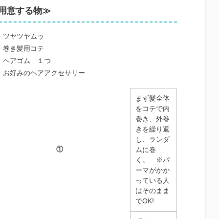
用意する物≫
・ツヤツヤムゥ
・巻き髪用コテ
・ヘアゴム １つ
・お好みのヘアアクセサリー
まず髪全体
をコテで内
巻き、外巻
きを繰り返
し、ランダ
①
ムに巻
く。 ※パ
ーマがかか
っている人
はそのまま
でOK!