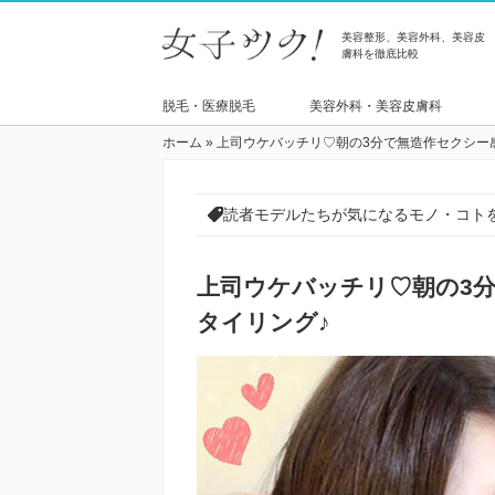
美容整形、美容外科、美容皮
膚科を徹底比較
脱毛・医療脱毛
美容外科・美容皮膚科
ホーム
»
上司ウケバッチリ♡朝の3分で無造作セクシー
読者モデルたちが気になるモノ・コト
上司ウケバッチリ♡朝の3
タイリング♪