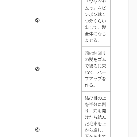
『ツヤツヤ
ムゥ』をピ
ンポン球１
②
つ分くらい
出して、髪
全体になじ
ませる。
頭の鉢回り
の髪をゴム
で後ろに束
③
ねて、ハー
フアップを
作る。
結び目の上
を半分に割
り、穴を開
けたら結ん
だ毛束を上
④
から通し、
下から出て