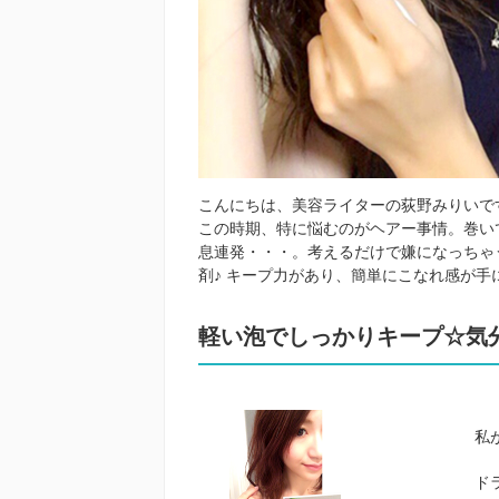
こんにちは、美容ライターの荻野みりいで
この時期、特に悩むのがヘアー事情。巻い
息連発・・・。考えるだけで嫌になっちゃ
剤♪ キープ力があり、簡単にこなれ感が
軽い泡でしっかりキープ☆気
私
ド