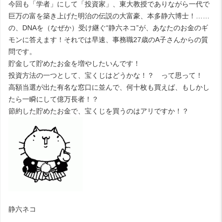
今回も「学者」にして「投資家」、東大教授でありながら一代で
巨万の富を築き上げた明治の伝説の大富豪、本多静六博士！……
の、DNAを（なぜか）受け継ぐ“静六ネコ”が、あなたのお金のギ
モンに答えます！それでは早速、事務職27歳のA子さんからの質
問です。
貯金して貯めたお金を増やしたいんです！
投資方法の一つとして、宝くじはどうかな！？ って思って！
高額当選が出た有名な窓口に並んで、何十枚も買えば、もしかし
たら一瞬にして億万長者！？
節約した貯めたお金で、宝くじを買うのはアリですか！？
静六ネコ