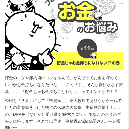
貯金のコツや節約術のコツを掴んで、がんばってお金を貯めて、
いつかお金持ちになりたいな……♡ なのに、そんな夢に水さす言
葉……。「貯金じゃお金持ちになれない」ってホントなの！？
今回も「学者」にして「投資家」、東大教授でありながら一代で
巨万の富を築き上げた明治の伝説の大富豪、本多静六博士！……
の、DNAを（なぜか）受け継ぐ“静六ネコ”が、あなたのお金のギ
モンに答えます！それでは早速、事務職27歳のA子さんからの質
問です。