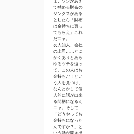
ま、ワシがあえ
て勧める財布の
ジンクスがある
としたら「財布
は金持ちに買っ
てもらえ」これ
だニャ。
友人知人、会社
の上司……とに
かくありとあら
ゆるツテを辿っ
て、この人はお
金持ちだ！とい
う人を見つけ、
なんとかして個
人的に話が出来
る間柄になるん
ニャ。そして
「どうやってお
金持ちになった
んですか？」と
いう話が聞き出