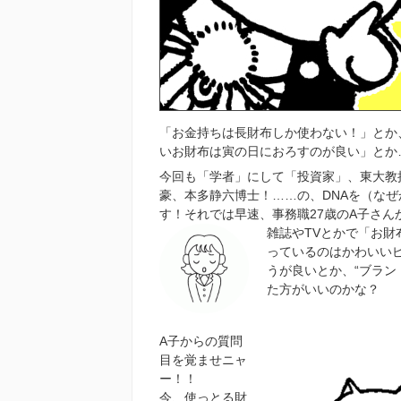
「お金持ちは長財布しか使わない！」とか
いお財布は寅の日におろすのが良い」とか
今回も「学者」にして「投資家」、東大教
豪、本多静六博士！……の、DNAを（なぜ
す！それでは早速、事務職27歳のA子さん
雑誌やTVとかで「お
っているのはかわいい
うが良いとか、“ブラン
た方がいいのかな？
A子からの質問
目を覚ませニャ
ー！！
今、使っとる財