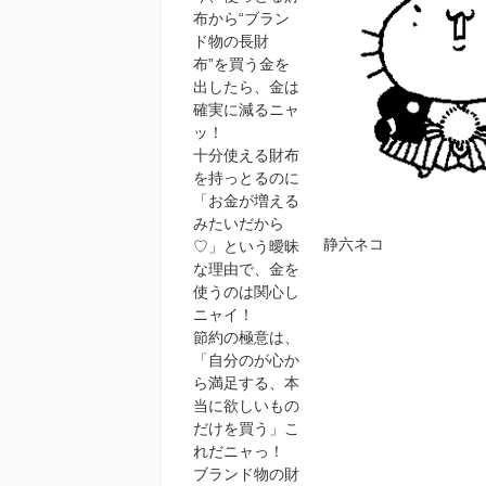
布から“ブラン
ド物の長財
布”を買う金を
出したら、金は
確実に減るニャ
ッ！
十分使える財布
を持っとるのに
「お金が増える
みたいだから
静六ネコ
♡」という曖昧
な理由で、金を
使うのは関心し
ニャイ！
節約の極意は、
「自分のが心か
ら満足する、本
当に欲しいもの
だけを買う」こ
れだニャっ！
ブランド物の財